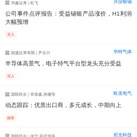
兴业银锡
华鑫证券 | 杜飞
公司事件点评报告：受益锡银产品涨价，H1利润
大幅预增
买入
华特气体
国盛证券有限 | 尹乐川
半导体高景气，电子特气平台型龙头充分受益
买入
欧圣电气
国联民生 | 管泉森,孙珊等
动态跟踪：优质出口商，多元成长，中期向上
推荐
炬光科技
国联民生 | 张宁,薛宏伟等