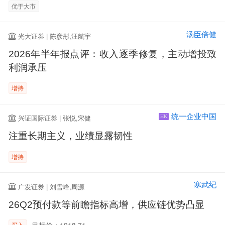
优于大市
汤臣倍健
光大证券 | 陈彦彤,汪航宇
2026年半年报点评：收入逐季修复，主动增投致
利润承压
增持
统一企业中国
兴证国际证券 | 张悦,宋健
HK
注重长期主义，业绩显露韧性
增持
寒武纪
广发证券 | 刘雪峰,周源
26Q2预付款等前瞻指标高增，供应链优势凸显
目标价：1918.71
买入