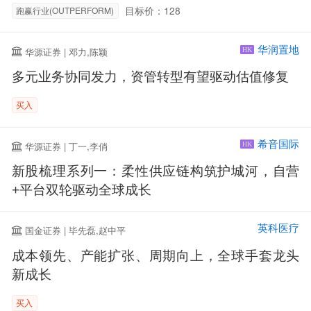
目标价：128
跑赢行业(OUTPERFORM)
华润置地
华源证券 | 邓力,陈颖
HK
多元业务协同发力，资管转型有望驱动估值修复
买入
希音国际
华源证券 | 丁一,李俏
HK
新股梳理系列一：柔性供应链构筑护城河，自营
+平台双轮驱动全球成长
英科医疗
国金证券 | 毕先磊,赵中平
成本领先、产能扩张、周期向上，全球手套龙头
新成长
买入