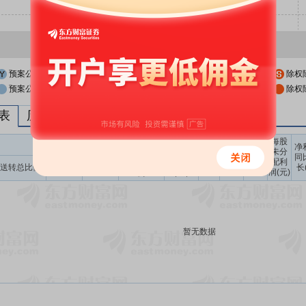
预案公布日
股权登记日
除权
预案公布日前一交易日
股权登记日前一交易日
除权
列表
历次分红派息与涨跌幅表现
每股
送转股份
现金分红
每股
每股
每股
净
未分
收益
净资
公积
同
配利
现金分红比
股息率
送转总比例
送股比例
转股比例
(元)
产(元)
金(元)
长
润(元)
例
（%）
暂无数据