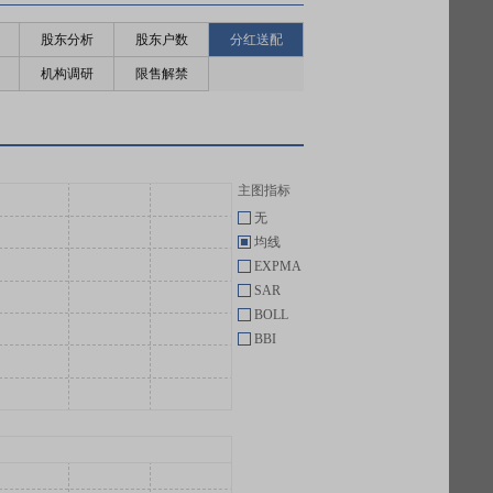
股东分析
股东户数
分红送配
机构调研
限售解禁
主图指标
无
均线
EXPMA
SAR
BOLL
BBI