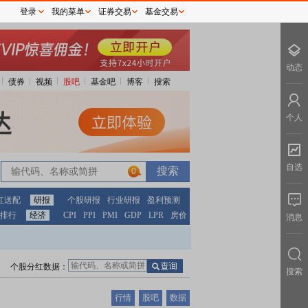
登录
我的菜单
证券交易
基金交易
动态
债券
视频
股吧
基金吧
博客
搜索
个人
自选
0
红送配
研报
个股研报
行业研报
盈利预测
排行
经济
CPI
PPI
PMI
GDP
LPR
房价
消息
个股分红数据：
搜索
行情
股吧
数据