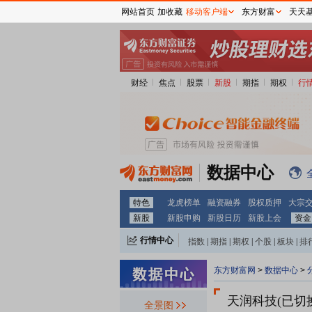
网站首页
加收藏
移动客户端
东方财富
天天
财经
焦点
股票
新股
期指
期权
行
数据中心
特色
龙虎榜单
融资融券
股权质押
大宗
新股
新股申购
新股日历
新股上会
资金
行情中心
指数
|
期指
|
期权
|
个股
|
板块
|
排
东方财富网
>
数据中心
>
天润科技(已切换)(
全景图