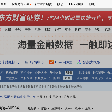
基金网
东方财富证券
东方财富期货
妙想
Choice数据
股吧
情
数据
全球
美股
港股
期货
外汇
黄金
银行
基金
理财
保险
全球财经快讯
行情中心
Choice数据
妙想大模型
交易
机构调研
期指持仓
公告大全
条件选股
财报
业绩报表
最新预告
分
大盘资金
个股资金
板块资金
沪 港 通
基金
基金净值
基金定投
基金
行
|
新股
|
基金
|
港股
|
美股
|
期货
|
外汇
|
黄金
|
自选股
|
自选基金
分红送配
>
天润科技(已切换)
> 天润科技(已切换)-分红送配
430564)
最新价
-
涨跌
-
涨跌幅
-
换手
-
总手
-
金额
-