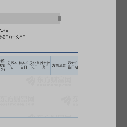
除息日
除息日前一交易日
利润
总股本
预案公
股权登
除权除
最新公
比增
方案进度
(亿）
告日
记日
息日
告日期
(%)