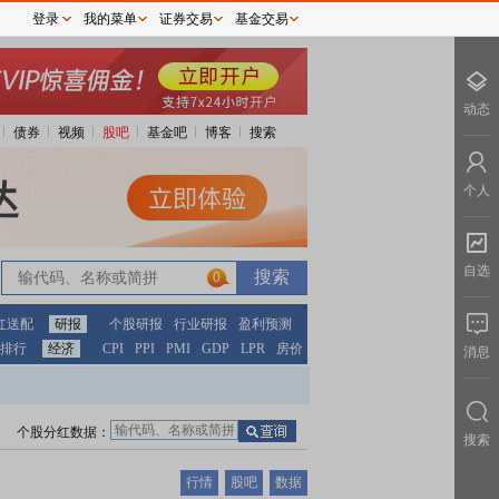
登录
我的菜单
证券交易
基金交易
动态
债券
视频
股吧
基金吧
博客
搜索
个人
自选
0
红送配
研报
个股研报
行业研报
盈利预测
排行
经济
CPI
PPI
PMI
GDP
LPR
房价
消息
个股分红数据：
搜索
行情
股吧
数据