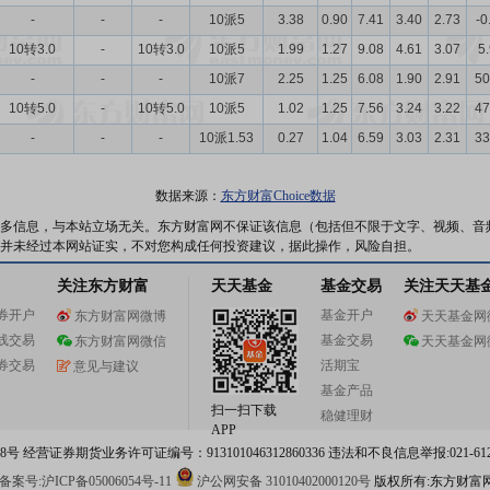
-
-
-
10派5
3.38
0.90
7.41
3.40
2.73
-0
10转3.0
-
10转3.0
10派5
1.99
1.27
9.08
4.61
3.07
5
-
-
-
10派7
2.25
1.25
6.08
1.90
2.91
50
10转5.0
-
10转5.0
10派5
1.02
1.25
7.56
3.24
3.22
47
-
-
-
10派1.53
0.27
1.04
6.59
3.03
2.31
33
数据来源：
东方财富Choice数据
多信息，与本站立场无关。东方财富网不保证该信息（包括但不限于文字、视频、音
并未经过本网站证实，不对您构成任何投资建议，据此操作，风险自担。
关注东方财富
天天基金
基金交易
关注天天基
券开户
基金开户
东方财富网微博
天天基金网
线交易
基金交易
东方财富网微信
天天基金网
券交易
活期宝
意见与建议
基金产品
扫一扫下载
稳健理财
APP
 经营证券期货业务许可证编号：913101046312860336 违法和不良信息举报:021-612
案号:沪ICP备05006054号-11
沪公网安备 31010402000120号
版权所有:东方财富