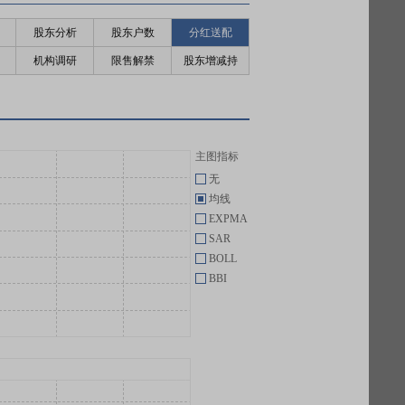
股东分析
股东户数
分红送配
机构调研
限售解禁
股东增减持
主图指标
无
均线
EXPMA
SAR
BOLL
BBI