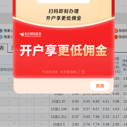
预案公布日
股权登记日
除权
预案公布日前一交易日
股权登记日前一交易日
除权
列表
历次分红派息与涨跌幅表现
每股
送转股份
现金分红
每股
每股
每股
净
未分
收益
净资
公积
同
配利
现金分红比
股息率
送转总比例
送股比例
转股比例
(元)
产(元)
金(元)
长
润(元)
例
（%）
-
-
-
10派0.8
0.08
0.63
9.62
5.08
5.63
-2
-
-
-
10派0.95
0.22
0.86
10.72
5.19
5.07
14
-
-
-
10派2
1.00
0.75
10.45
5.05
4.46
21
-
-
-
10派1.87
0.60
0.65
9.80
4.51
3.98
12
-
-
-
10派1.148
0.40
0.57
8.67
3.53
3.63
-1
-
-
-
10派1.311
0.37
0.65
7.96
3.33
3.17
-1
-
-
-
10派4.5
3.00
0.76
7.74
3.38
2.95
-1