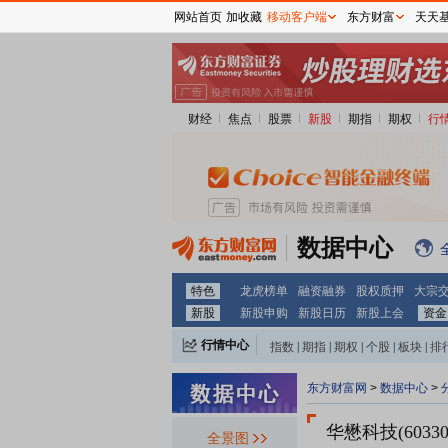
网站首页
加收藏
移动客户端
东方财富
天天
财经
焦点
股票
新股
期指
期权
行
数据中心
特色
龙虎榜单
融资融券
股权质押
大宗
新股
新股申购
新股日历
新股上会
资金
行情中心
指数
|
期指
|
期权
|
个股
|
板块
|
排
东方财富网
>
数据中心
>
华懋科技(60330
全景图