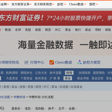
基金网
东方财富证券
东方财富期货
妙想
Choice数据
股吧
情
数据
全球
美股
港股
期货
外汇
黄金
银行
基金
理财
保险
全球财经快讯
行情中心
Choice数据
妙想大模型
交易
机构调研
期指持仓
公告大全
条件选股
财报
业绩报表
最新预告
分
大盘资金
个股资金
板块资金
沪 港 通
基金
基金净值
基金定投
基金
行
|
新股
|
基金
|
港股
|
美股
|
期货
|
外汇
|
黄金
|
自选股
|
自选基金
分红送配
>
华懋科技
> 华懋科技-分红送配
6)
最新价
-
涨跌
-
涨跌幅
-
换手
-
总手
-
金额
-