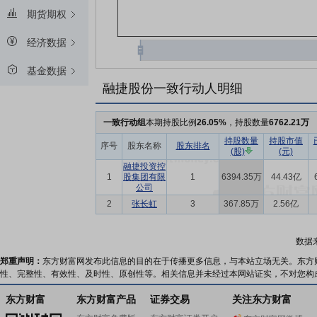
期货期权
经济数据
基金数据
融捷股份一致行动人明细
一致行动组
本期持股比例
26.05%
，持股数量
6762.21万
持股数量
持股市值
序号
股东名称
股东排名
(股)
(元)
融捷投资控
1
股集团有限
1
6394.35万
44.43亿
公司
2
张长虹
3
367.85万
2.56亿
数据
郑重声明：
东方财富网发布此信息的目的在于传播更多信息，与本站立场无关。东方
性、完整性、有效性、及时性、原创性等。相关信息并未经过本网站证实，不对您构
东方财富
东方财富产品
证券交易
关注东方财富