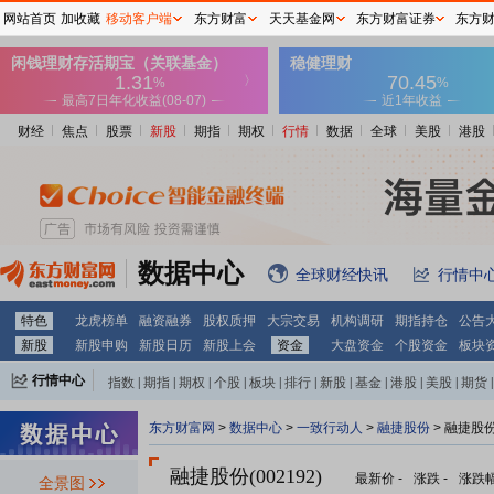
网站首页
加收藏
移动客户端
东方财富
天天基金网
东方财富证券
东方
财经
焦点
股票
新股
期指
期权
行情
数据
全球
美股
港股
数据中心
全球财经快讯
行情中
特色
龙虎榜单
融资融券
股权质押
大宗交易
机构调研
期指持仓
公告
新股
新股申购
新股日历
新股上会
资金
大盘资金
个股资金
板块
行情中心
指数
|
期指
|
期权
|
个股
|
板块
|
排行
|
新股
|
基金
|
港股
|
美股
|
期货
|
外汇
|
黄金
|
自选股
|
自选基金
东方财富网
>
数据中心
>
一致行动人
>
融捷股份
> 融捷股
融捷股份(002192)
最新价
-
涨跌
-
涨跌
全景图