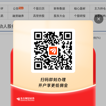
千评
公告
个股日历
财务数据
核心题材
主力持仓
交易
融资融券
高管持股
股东大会
个股研报
股本结构
动人股份变化趋势图