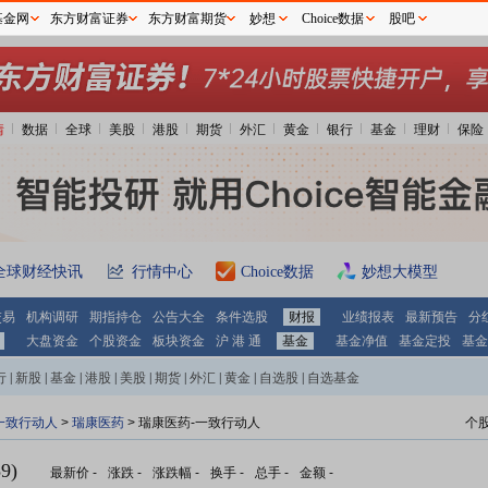
基金网
东方财富证券
东方财富期货
妙想
Choice数据
股吧
情
数据
全球
美股
港股
期货
外汇
黄金
银行
基金
理财
保险
全球财经快讯
行情中心
Choice数据
妙想大模型
交易
机构调研
期指持仓
公告大全
条件选股
财报
业绩报表
最新预告
分
大盘资金
个股资金
板块资金
沪 港 通
基金
基金净值
基金定投
基金
行
|
新股
|
基金
|
港股
|
美股
|
期货
|
外汇
|
黄金
|
自选股
|
自选基金
一致行动人
>
瑞康医药
> 瑞康医药-一致行动人
个
9)
最新价
-
涨跌
-
涨跌幅
-
换手
-
总手
-
金额
-