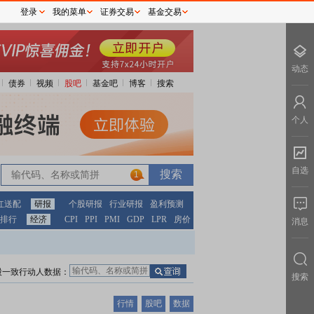
登录
我的菜单
证券交易
基金交易
动态
债券
视频
股吧
基金吧
博客
搜索
个人
自选
1
红送配
研报
个股研报
行业研报
盈利预测
排行
经济
CPI
PPI
PMI
GDP
LPR
房价
消息
股一致行动人数据：
搜索
行情
股吧
数据