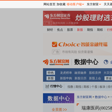
网站首页
加收藏
移动客户端
东方财富
天天
财经
焦点
股票
新股
期指
期权
行
数据中心
特色
龙虎榜单
融资融券
股权质押
大宗
新股
新股申购
新股日历
新股上会
资金
行情中心
指数
|
期指
|
期权
|
个股
|
板块
|
排
东方财富网
>
数据中心
>
瑞康医药(00258
全景图