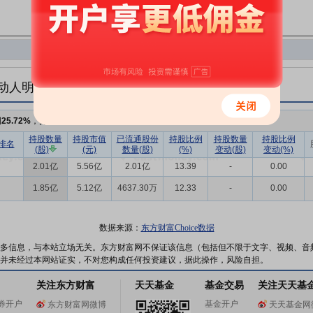
动人明细
例
25.72%
，持股数量
3.87亿
持股数量
持股市值
已流通股份
持股比例
持股数量
持股比例
排名
(股)
(元)
数量(股)
(%)
变动(股)
变动(%)
2.01亿
5.56亿
2.01亿
13.39
-
0.00
1.85亿
5.12亿
4637.30万
12.33
-
0.00
数据来源：
东方财富Choice数据
多信息，与本站立场无关。东方财富网不保证该信息（包括但不限于文字、视频、音
并未经过本网站证实，不对您构成任何投资建议，据此操作，风险自担。
关注东方财富
天天基金
基金交易
关注天天基
券开户
基金开户
东方财富网微博
天天基金网