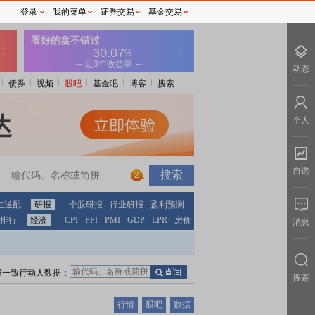
登录
我的菜单
证券交易
基金交易
动态
债券
视频
股吧
基金吧
博客
搜索
个人
自选
2
红送配
研报
个股研报
行业研报
盈利预测
排行
经济
CPI
PPI
PMI
GDP
LPR
房价
消息
股一致行动人数据：
搜索
行情
股吧
数据