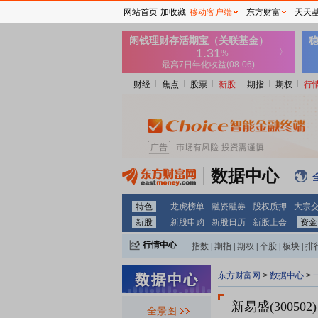
网站首页
加收藏
移动客户端
东方财富
天天
财经
焦点
股票
新股
期指
期权
行
数据中心
特色
龙虎榜单
融资融券
股权质押
大宗
新股
新股申购
新股日历
新股上会
资金
行情中心
指数
|
期指
|
期权
|
个股
|
板块
|
排
东方财富网
>
数据中心
>
新易盛(300502)
全景图