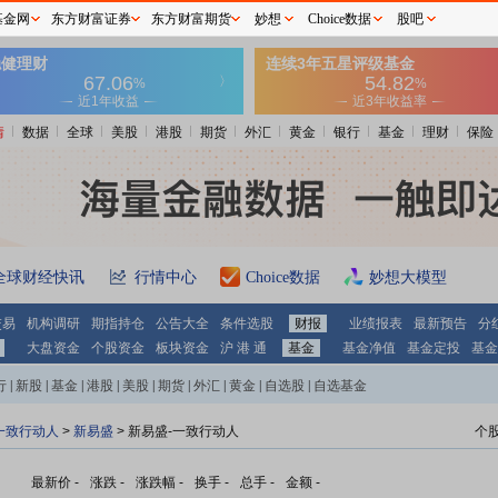
基金网
东方财富证券
东方财富期货
妙想
Choice数据
股吧
情
数据
全球
美股
港股
期货
外汇
黄金
银行
基金
理财
保险
全球财经快讯
行情中心
Choice数据
妙想大模型
交易
机构调研
期指持仓
公告大全
条件选股
财报
业绩报表
最新预告
分
大盘资金
个股资金
板块资金
沪 港 通
基金
基金净值
基金定投
基金
行
|
新股
|
基金
|
港股
|
美股
|
期货
|
外汇
|
黄金
|
自选股
|
自选基金
一致行动人
>
新易盛
> 新易盛-一致行动人
个
最新价
-
涨跌
-
涨跌幅
-
换手
-
总手
-
金额
-