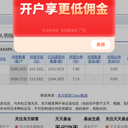
人明细
例
14.53%
，持股数量
1.03亿
持股数量
持股市值
已流通股份
持股比例
持股数量
持股比例
排名
(股)
(元)
数量(股)
(%)
变动(股)
变动(%)
5246.10万
221.32亿
1311.52万
7.40
-
0.00
5056.73万
213.33亿
1264.18万
7.13
-
0.00
数据来源：
东方财富Choice数据
多信息，与本站立场无关。东方财富网不保证该信息（包括但不限于文字、视频、音
并未经过本网站证实，不对您构成任何投资建议，据此操作，风险自担。
关注东方财富
天天基金
基金交易
关注天天基
券开户
基金开户
东方财富网微博
天天基金网