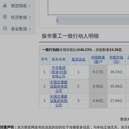
期货期权
经济数据
基金数据
振华重工一致行动人明细
一致行动组
本期持股比例
46.23%
，持股数量
24.36亿
持股数量
持股市值
序号
股东名称
股东排名
(股)
(元)
中交集团
1
(香港)控股
1
9.17亿
38.23亿
有限公司
中国交通建
2
设股份有限
2
8.56亿
35.68亿
公司
中国交通建
3
设集团有限
3
6.63亿
27.66亿
公司
数据
郑重声明：
东方财富网发布此信息的目的在于传播更多信息，与本站立场无关。东方