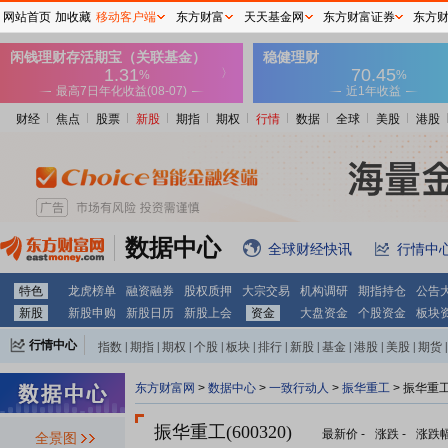
网站首页
加收藏
移动客户端
东方财富
天天基金网
东方财富证券
东方
财经
焦点
股票
新股
期指
期权
行情
数据
全球
美股
港股
数据中心
全球财经快讯
行情中
特色
龙虎榜单
融资融券
股权质押
大宗交易
机构调研
期指持仓
公告
新股
新股申购
新股日历
新股上会
资金
大盘资金
个股资金
板块
行情中心
指数
|
期指
|
期权
|
个股
|
板块
|
排行
|
新股
|
基金
|
港股
|
美股
|
期货
|
外汇
|
黄金
|
自选股
|
自选基金
东方财富网
>
数据中心
>
一致行动人
>
振华重工
> 振华重
振华重工(600320)
最新价
-
涨跌
-
涨跌
全景图