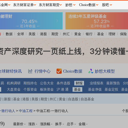
基金网
东方财富证券
东方财富期货
妙想
Choice数据
股吧
情
数据
全球
美股
港股
期货
外汇
黄金
银行
基金
理财
保险
全球财经快讯
行情中心
Choice数据
妙想大模型
交易
机构调研
期指持仓
公告大全
条件选股
财报
业绩报表
最新预告
分
大盘资金
个股资金
板块资金
沪 港 通
基金
基金净值
基金定投
基金
行
|
新股
|
基金
|
港股
|
美股
|
期货
|
外汇
|
黄金
|
自选股
|
自选基金
一致行动人
>
中油工程
> 中油工程-一致行动人
个
9)
最新价
-
涨跌
-
涨跌幅
-
换手
-
总手
-
金额
-