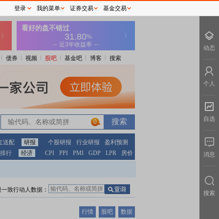
登录
我的菜单
证券交易
基金交易
动态
债券
视频
股吧
基金吧
博客
搜索
个人
自选
0
红送配
研报
个股研报
行业研报
盈利预测
排行
经济
CPI
PPI
PMI
GDP
LPR
房价
消息
股一致行动人数据：
搜索
行情
股吧
数据