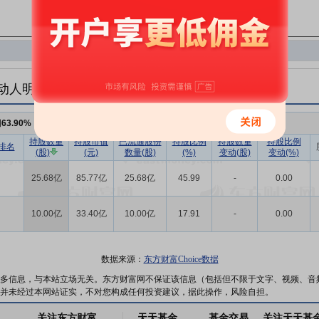
动人明细
例
63.90%
，持股数量
35.68亿
持股数量
持股市值
已流通股份
持股比例
持股数量
持股比例
排名
(股)
(元)
数量(股)
(%)
变动(股)
变动(%)
25.68亿
85.77亿
25.68亿
45.99
-
0.00
10.00亿
33.40亿
10.00亿
17.91
-
0.00
数据来源：
东方财富Choice数据
多信息，与本站立场无关。东方财富网不保证该信息（包括但不限于文字、视频、音
并未经过本网站证实，不对您构成任何投资建议，据此操作，风险自担。
关注东方财富
天天基金
基金交易
关注天天基