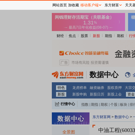
网站首页
加收藏
移动客户端
东方财富
天天
财经
焦点
股票
新股
期指
期权
行
数据中心
特色
龙虎榜单
融资融券
股权质押
大宗
新股
新股申购
新股日历
新股上会
资金
行情中心
指数
|
期指
|
期权
|
个股
|
板块
|
排
东方财富网
>
数据中心
>
中油工程(60033
全景图