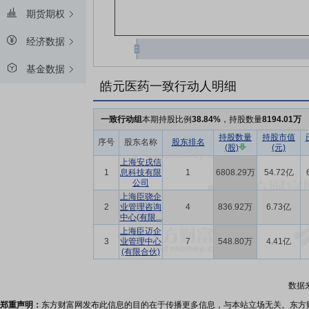
期货期权
经济数据
基金数据
皓元医药一致行动人明细
一致行动组
本期持股比例
38.84%
，持股数量
8194.01万
持股数量
持股市值
序号
股东名称
股东排名
(股)
(元)
上海安戌信
1
息科技有限
1
6808.29万
54.72亿
公司
上海臣骁企
2
业管理咨询
4
836.92万
6.73亿
中心(有限...
上海臣迈企
3
业管理中心
7
548.80万
4.41亿
(有限合伙)
数据
郑重声明：
东方财富网发布此信息的目的在于传播更多信息，与本站立场无关。东方