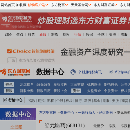
网站首页
加收藏
移动客户端
东方财富
天天基金网
东方财富证券
东方
财经
焦点
股票
新股
期指
期权
行情
数据
全球
美股
港股
数据中心
全球财经快讯
行情中
特色
龙虎榜单
融资融券
股权质押
大宗交易
机构调研
期指持仓
公告
新股
新股申购
新股日历
新股上会
资金
大盘资金
个股资金
板块
行情中心
指数
|
期指
|
期权
|
个股
|
板块
|
排行
|
新股
|
基金
|
港股
|
美股
|
期货
|
外汇
|
黄金
|
自选股
|
自选基金
东方财富网
>
数据中心
>
一致行动人
>
皓元医药
> 皓元医
皓元医药(688131)
最新价
-
涨跌
-
涨跌
全景图