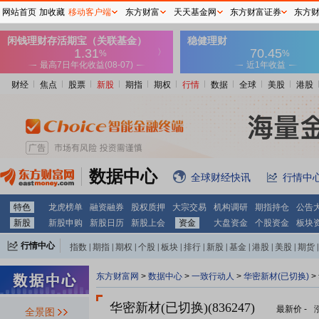
网站首页
加收藏
移动客户端
东方财富
天天基金网
东方财富证券
东方
财经
焦点
股票
新股
期指
期权
行情
数据
全球
美股
港股
数据中心
全球财经快讯
行情中
特色
龙虎榜单
融资融券
股权质押
大宗交易
机构调研
期指持仓
公告
新股
新股申购
新股日历
新股上会
资金
大盘资金
个股资金
板块
行情中心
指数
|
期指
|
期权
|
个股
|
板块
|
排行
|
新股
|
基金
|
港股
|
美股
|
期货
|
外汇
|
黄金
|
自选股
|
自选基金
东方财富网
>
数据中心
>
一致行动人
>
华密新材(已切换)
>
华密新材(已切换)(836247)
最新价
-
全景图