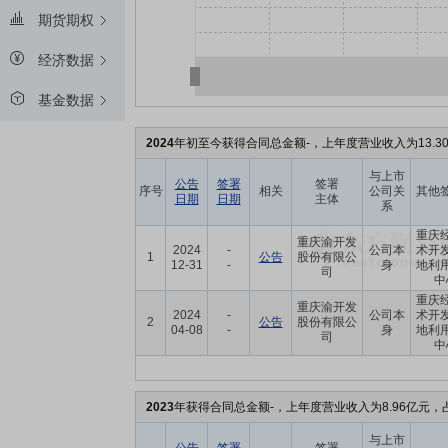
期货期权
经济数据
基金数据
2024
年初至今获得合同总金额-，上年度营业收入为13.3
与上市
公告
签署
签署
序号
相关
公司关
其他
日期
日期
主体
系
重庆
重庆渝开发
2024
-
公司本
术开
1
公告
股份有限公
12-31
-
身
地利
司
中
重庆
重庆渝开发
2024
-
公司本
术开
2
公告
股份有限公
04-08
-
身
地利
司
中
2023
年获得合同总金额-，上年度营业收入为8.96亿元，
与上市