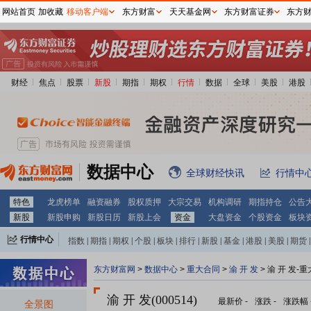
网站首页
加收藏
移动客户端
东方财富
天天基金网
东方财富证券
东方
财经
焦点
股票
新股
期指
期权
行情
数据
全球
美股
港股
数据中心
全球财经快讯
行情中
特色
龙虎榜单
融资融券
股权质押
大宗交易
机构调研
期指持仓
公告
新股
新股申购
新股日历
新股上会
资金
大盘资金
个股资金
板块
行情中心
指数
|
期指
|
期权
|
个股
|
板块
|
排行
|
新股
|
基金
|
港股
|
美股
|
期货
|
外汇
|
黄金
|
自选股
|
自选基金
东方财富网
>
数据中心
>
重大合同
>
渝 开 发
> 渝 开 发-
渝 开 发(000514)
最新价
-
涨跌
-
涨跌幅
全景图