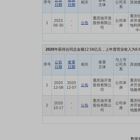
公告
签署
签署
序号
相关
公司关
其他
日期
日期
主体
系
重庆
重庆渝开发
2023
-
公司本
术开
1
公告
股份有限公
06-30
-
身
地利
司
中
2020
年获得合同总金额12.58亿元，上年度营业收入为8.
与上市
公告
签署
签署
序号
相关
公司关
其他
日期
日期
主体
系
重庆渝开发
重庆
2020
2020
公司本
1
公告
股份有限公
术开
12-08
12-07
身
司
地服
重庆渝开发
重庆
2020
-
公司本
2
公告
股份有限公
术开
10-17
-
身
司
地服
数据