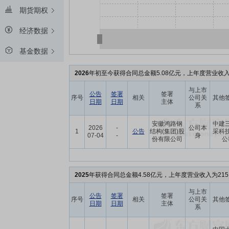
期货期权
经济数据
基金数据
2026
年初至今获得合同总金额5.08亿元，上年度营业收入
与上市
公告
签署
签署
序号
相关
公司关
其他
日期
日期
主体
系
安徽鸿路钢
中建
2026
-
公司本
1
公告
结构(集团)股
采科
07-04
-
身
份有限公司
公
2025
年获得合同总金额4.58亿元，上年度营业收入为215
与上市
公告
签署
签署
序号
相关
公司关
其他
日期
日期
主体
系