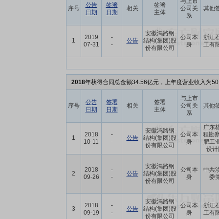
与上市
公告
签署
签署
序号
相关
公司关
其他
日期
日期
主体
系
安徽鸿路钢
2019
-
公司本
浙江
1
公告
结构(集团)股
07-31
-
身
工有
份有限公司
2018
年获得合同总金额34.56亿元，上年度营业收入为50
与上市
公告
签署
签署
序号
相关
公司关
其他
日期
日期
主体
系
广东
安徽鸿路钢
2018
-
公司本
程勘察
1
公告
结构(集团)股
10-11
-
身
肥工
份有限公司
设计院
安徽鸿路钢
2018
-
公司本
中共
2
公告
结构(集团)股
09-26
-
身
委
份有限公司
安徽鸿路钢
2018
-
公司本
浙江
3
公告
结构(集团)股
09-19
-
身
工有
份有限公司