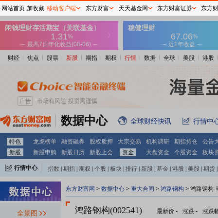
网站首页
加收藏
移动客户端
东方财富
天天基金网
东方财富证券
东方
财经
焦点
股票
新股
期指
期权
行情
数据
全球
美股
港股
数据中心
全球财经快讯
行情中
特色
龙虎榜单
融资融券
股权质押
大宗交易
机构调研
期指持仓
公告
新股
新股申购
新股日历
新股上会
资金
大盘资金
个股资金
板块
行情中心
指数
|
期指
|
期权
|
个股
|
板块
|
排行
|
新股
|
基金
|
港股
|
美股
|
期货
|
外汇
|
黄金
|
自选股
|
自选基金
东方财富网
>
数据中心
>
重大合同
>
鸿路钢构
> 鸿路钢构
鸿路钢构(002541)
最新价
-
涨跌
-
涨跌
全景图