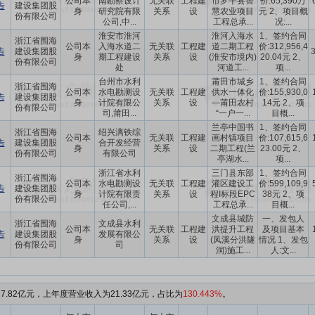
公司本
南勘察设计
无关联
工程建
市罗平县智
价:65,390万
告
建设集团股
身
研究院有限
关系
设
慧农业项目
元 2、项目概
份有限公司
公司,中...
工程总承...
况:...
淮安市淮河
淮河入海水
1、签约合同
浙江省围海
公司本
入海水道二
无关联
工程建
道二期工程
价:312,956,4
告
建设集团股
身
期工程建设
关系
设
(淮安市境内)
20.04元 2、
份有限公司
处
河道工...
项...
台州市水利
莆田市城乡
1、签约合同
浙江省围海
公司本
水电勘测设
无关联
工程建
供水一体化
价:155,930,0
告
建设集团股
身
计院有限公
关系
设
—莆田农村
14元 2、项
份有限公司
司,莆田...
“一户一...
目概...
兰亭中国书
1、签约合同
浙江省围海
绍兴漓铁综
公司本
无关联
工程建
画村镇项目
价:107,615,6
告
建设集团股
合开发经营
身
关系
设
二期工程(兰
23.00元 2、
份有限公司
有限公司
亭湖水...
项...
浙江省水利
三门县东部
1、签约合同
浙江省围海
公司本
水电勘测设
无关联
工程建
灌区建设工
价:599,109,9
告
建设集团股
身
计院有限责
关系
设
程I标段EPC
38元 2、项
份有限公司
任公司,...
工程总承...
目概...
文成县城防
一、发包人
浙江省围海
文成县水利
公司本
无关联
工程建
洪提升工程
及项目基本
告
建设集团股
发展有限公
身
关系
设
(凤溪分洪隧
情况 1、发包
份有限公司
司
洞)施工...
人:文...
7.82亿元，上年度营业收入为21.33亿元，占比为
130.443%
。