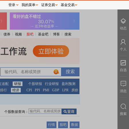
登录
我的菜单
证券交易
基金交易
动态
债券
视频
股吧
基金吧
博客
搜索
个人
自选
0
红送配
研报
个股研报
行业研报
盈利预测
排行
经济
CPI
PPI
PMI
GDP
LPR
房价
消息
个股数据查询：
搜索
行情
股吧
数据