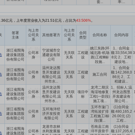
套...
率:...
.36亿元，上年度营业收入为21.51亿元，占比为
43.506%
。
与上市
与上市
签署
合同
关
公司关
其他签署方
公司关
合同名称
合同内容
主体
类型
系
系
姚江东路(环
1、合同金
浙江省围海
宁波城市交
公司本
无关联
工程建
城北路-机场
额:33,554,38
3
告
建设集团股
通建设有限
身
关系
设
路)工程Ⅲ标
8元 2、工程
份有限公司
公司
段施...
建设地...
温州龙达围
1、合同金
浙江省围海
公司本
垦开发建设
无关联
工程建
额:142,368,0
告
建设集团股
施工合同
身
有限公司,温
关系
设
86元 2、工
份有限公司
州市水...
程建设...
温州龙达围
龙湾二期滨
1、招标人:温
浙江省围海
公司本
垦开发建设
无关联
项目中
海湿地修复
州龙达围垦
告
建设集团股
身
有限公司,温
关系
标
工程(一阶段)
开发建设有
份有限公司
州市水...
施工项...
限公司...
玉环市漩门
(1)合同金
浙江省围海
玉环海洋经
公司本
无关联
工程建
湾拓浚扩排
额:480,165,2
告
建设集团股
济开发投资
身
关系
设
工程施工Ⅰ标
26.00元 (2)
份有限公司
有限公司
段(重...
工程...
龙港市农林
苍南县江南
(1)合同金
浙江省围海
公司本
水利发展服
无关联
工程建
垟平原骨干
额:137,205,4
告
建设集团股