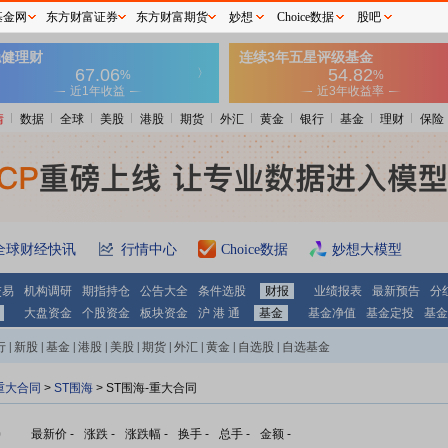
基金网
东方财富证券
东方财富期货
妙想
Choice数据
股吧
情
数据
全球
美股
港股
期货
外汇
黄金
银行
基金
理财
保险
全球财经快讯
行情中心
Choice数据
妙想大模型
交易
机构调研
期指持仓
公告大全
条件选股
财报
业绩报表
最新预告
分
大盘资金
个股资金
板块资金
沪 港 通
基金
基金净值
基金定投
基金
行
|
新股
|
基金
|
港股
|
美股
|
期货
|
外汇
|
黄金
|
自选股
|
自选基金
重大合同
>
ST围海
> ST围海-重大合同
)
最新价
-
涨跌
-
涨跌幅
-
换手
-
总手
-
金额
-