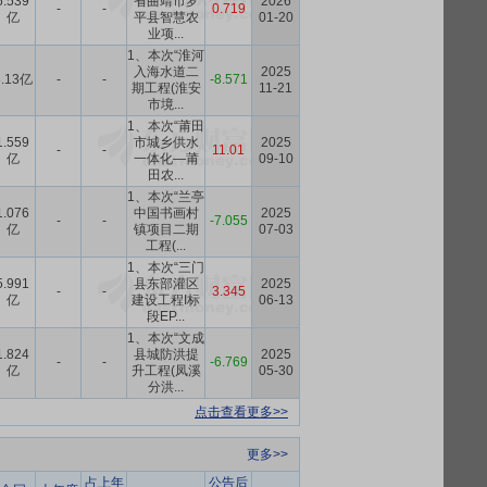
6.539
省曲靖市罗
2026
-
-
0.719
亿
平县智慧农
01-20
业项...
1、本次“淮河
入海水道二
2025
3.13亿
-
-
-8.571
期工程(淮安
11-21
市境...
1、本次“莆田
1.559
市城乡供水
2025
-
-
11.01
亿
一体化—莆
09-10
田农...
1、本次“兰亭
1.076
中国书画村
2025
-
-
-7.055
亿
镇项目二期
07-03
工程(...
1、本次“三门
5.991
县东部灌区
2025
-
-
3.345
亿
建设工程I标
06-13
段EP...
1、本次“文成
1.824
县城防洪提
2025
-
-
-6.769
亿
升工程(凤溪
05-30
分洪...
点击查看更多>>
更多>>
占上年
公告后