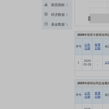
期货期权
经济数据
基金数据
2026
年初至今获得合同总
公告
签署
序号
相
日期
日期
2026
-
1
公
03-28
-
2025
年获得合同总金额2
公告
签署
序号
相
日期
日期