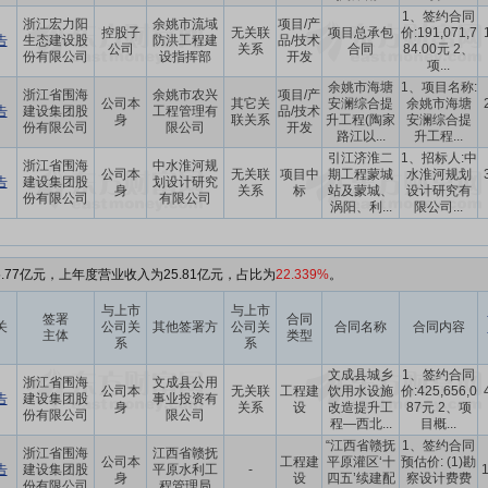
1、签约合同
浙江宏力阳
余姚市流域
项目/产
控股子
无关联
项目总承包
价:191,071,7
告
生态建设股
防洪工程建
品/技术
公司
关系
合同
84.00元 2、
份有限公司
设指挥部
开发
项...
余姚市海塘
1、项目名称:
浙江省围海
余姚市农兴
项目/产
公司本
其它关
安澜综合提
余姚市海塘
告
建设集团股
工程管理有
品/技术
身
联关系
升工程(陶家
安澜综合提
份有限公司
限公司
开发
路江以...
升工程...
引江济淮二
1、招标人:中
浙江省围海
中水淮河规
公司本
无关联
项目中
期工程蒙城
水淮河规划
告
建设集团股
划设计研究
身
关系
标
站及蒙城、
设计研究有
份有限公司
有限公司
涡阳、利...
限公司...
.77亿元，上年度营业收入为25.81亿元，占比为
22.339%
。
与上市
与上市
签署
合同
关
公司关
其他签署方
公司关
合同名称
合同内容
主体
类型
系
系
文成县城乡
1、签约合同
浙江省围海
文成县公用
公司本
无关联
工程建
饮用水设施
价:425,656,0
告
建设集团股
事业投资有
身
关系
设
改造提升工
87元 2、项
份有限公司
限公司
程—西北...
目概...
“江西省赣抚
1、签约合同
浙江省围海
江西省赣抚
公司本
工程建
平原灌区‘十
预估价: (1)勘
告
建设集团股
平原水利工
-
身
设
四五’续建配
察设计费费
份有限公司
程管理局