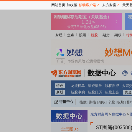
网站首页
加收藏
移动客户端
东方财富
天天
财经
焦点
股票
新股
期指
期权
行
数据中心
特色
龙虎榜单
融资融券
股权质押
大宗
新股
新股申购
新股日历
新股上会
资金
行情中心
指数
|
期指
|
期权
|
个股
|
板块
|
排
东方财富网
>
数据中心
>
ST围海(002586
全景图