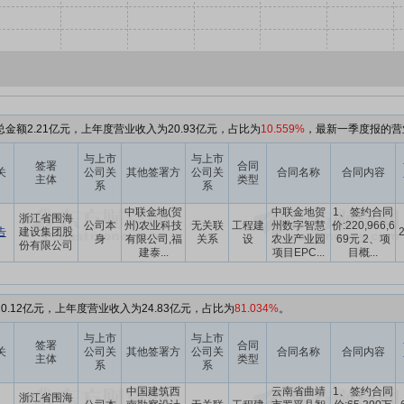
金额2.21亿元，上年度营业收入为20.93亿元，占比为
10.559%
，最新一季度报的营业
与上市
与上市
签署
合同
关
公司关
其他签署方
公司关
合同名称
合同内容
主体
类型
系
系
中联金地(贺
中联金地贺
1、签约合同
浙江省围海
公司本
州)农业科技
无关联
工程建
州数字智慧
价:220,966,6
告
建设集团股
身
有限公司,福
关系
设
农业产业园
69元 2、项
份有限公司
建泰...
项目EPC...
目概...
0.12亿元，上年度营业收入为24.83亿元，占比为
81.034%
。
与上市
与上市
签署
合同
关
公司关
其他签署方
公司关
合同名称
合同内容
主体
类型
系
系
中国建筑西
云南省曲靖
1、签约合同
浙江省围海