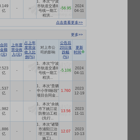
1、本次“宁波
8.149
市轨道交通8
2024
-
-
-56.95
亿
号线一期工
04-11
程洪...
点击查看更多>>
更多>>
占上年
公告后
合同
上年度
度营业
对上市公
20日涨
更新
金额
营业收
收入比
司的影响
跌幅
时间
(元)
入(元)
例(%)
(%)
1、本次“宁波
2.523
市轨道交通8
2024
-
-
-5.106
亿
号线一期工
04-11
程洪...
1、本次“贵驷
1.537
2023
-
-
中小学II标段”
1.760
亿
12-19
项目合同金...
1、本次“余姚
1.982
市下姚江堤
2023
-
-
13.56
亿
防整治工程
11-11
(先行...
1、本次“诸暨
1.886
市浦阳江治
2023
-
-
12.07
亿
理三期工程
10-13
施工I...