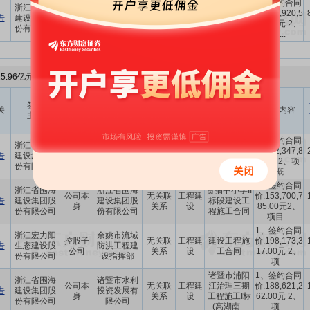
宁波市十号
宁波至慈溪
1、签约合同
浙江省围海
公司本
线市域铁路
无关联
工程建
市域(郊)铁路
价:814,920,5
告
建设集团股
身
发展有限公
关系
设
工程龙山车
00.00元 2、
份有限公司
司,中铁...
辆段施...
项...
5.96亿元，上年度营业收入为25.60亿元，占比为
62.359%
。
与上市
与上市
签署
合同
关
公司关
其他签署方
公司关
合同名称
合同内容
主体
类型
系
系
1、签约合同
浙江省围海
宁波高新区
宁波高新区
公司本
无关联
工程建
价:252,347,8
告
建设集团股
开发投资有
金融投创中
身
关系
设
91元 2、项
份有限公司
限公司
心项目合同
目概...
1、签约合同
浙江省围海
浙江省围海
贵驷中小学II
公司本
无关联
工程建
价:153,700,7
告
建设集团股
建设集团股
标段建设工
身
关系
设
85.00元2、
份有限公司
份有限公司
程施工合同
项目...
1、签约合同
浙江宏力阳
余姚市流域
控股子
无关联
工程建
建设工程施
价:198,173,3
告
生态建设股
防洪工程建
公司
关系
设
工合同
17.00元 2、
份有限公司
设指挥部
项...
诸暨市浦阳
1、签约合同
浙江省围海
诸暨市水利
公司本
无关联
工程建
江治理三期
价:188,621,2
告
建设集团股
投资发展有
身
关系
设
工程施工I标
62.00元 2、
份有限公司
限公司
(高湖南...
项...