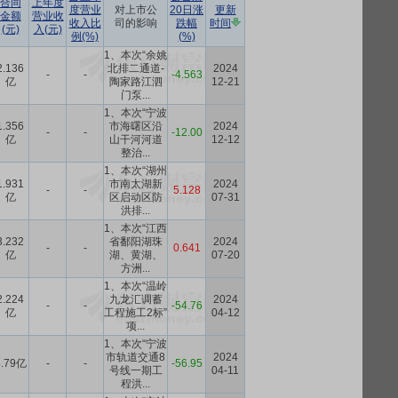
合同
上年度
度营业
对上市公
20日涨
更新
金额
营业收
收入比
司的影响
跌幅
时间
(元)
入(元)
例(%)
(%)
1、本次“余姚
2.136
北排二通道-
2024
-
-
-4.563
亿
陶家路江泗
12-21
门泵...
1、本次“宁波
1.356
市海曙区沿
2024
-
-
-12.00
亿
山干河河道
12-12
整治...
1、本次“湖州
1.931
市南太湖新
2024
-
-
5.128
亿
区启动区防
07-31
洪排...
1、本次“江西
3.232
省鄱阳湖珠
2024
-
-
0.641
亿
湖、黄湖、
07-20
方洲...
1、本次“温岭
2.224
九龙汇调蓄
2024
-
-
-54.76
亿
工程施工2标”
04-12
项...
1、本次“宁波
市轨道交通8
2024
8.79亿
-
-
-56.95
号线一期工
04-11
程洪...