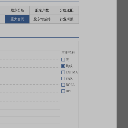
股东分析
股东户数
分红送配
重大合同
股东增减持
行业研报
主图指标
无
均线
EXPMA
SAR
BOLL
BBI