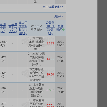
五’...
点击查看更多>>
更多>>
占上年
公告后
合同
上年度
度营业
对上市公
20日涨
更新
金额
营业收
收入比
司的影响
跌幅
时间
(元)
入(元)
例(%)
(%)
1、本次“姚江
355.4
东路(环城北
2021
-
-
8.383
4万
路-机场路)工
12-10
程...
1、本次“龙湾
1.424
二期滨海湿
2021
-
-
14.81
亿
地修复工程
12-02
(一阶...
本次中标金
1.424
额合计占公
2021
-
-
19.00
亿
司2020年经
11-17
审计营业...
1、本次苍南
4.802
及玉环项目
2021
-
-
-1.916
亿
合同金额分
06-05
别占公...
1、本次苍南
1.372
及玉环项目
2021
-
-
0.761