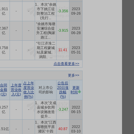
1、本次“余姚
1.911
市下姚江堤
2023
-
-
-3.356
亿
防整治工程
09-26
(先行...
“余姚市海塘
2.367
安澜综合提
2023
-
-
-3.915
亿
升工程(陶家
06-28
路江...
“引江济淮二
3.758
期工程蒙城
2023
-
-
11.41
亿
站及蒙城、
05-31
涡阳、...
点击查看更多>>
更多>>
占上年
公告后
合同
上年度
度营业
对上市公
20日涨
更新
金额
营业收
收入比
司的影响
跌幅
时间
(元)
入(元)
例(%)
(%)
1、本次“文成
4.257
县城乡饮用
2022
-
-
-3.247
亿
水设施改造
06-15
提升...
1、本次“江西
省赣抚平原
2022
1.51亿
-
-
40.87
灌区‘十四
03-10