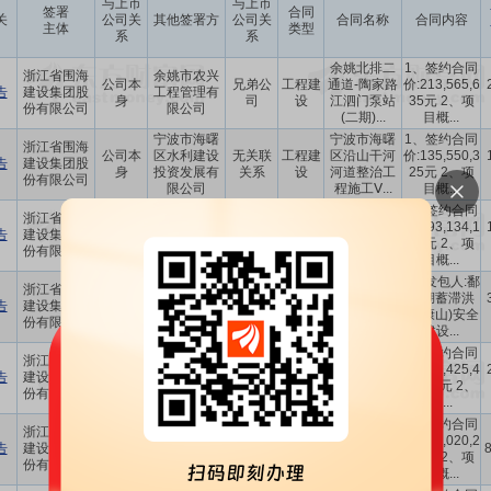
与上市
与上市
签署
合同
关
公司关
其他签署方
公司关
合同名称
合同内容
主体
类型
系
系
余姚北排二
1、签约合同
浙江省围海
余姚市农兴
公司本
兄弟公
工程建
通道-陶家路
价:213,565,6
告
建设集团股
工程管理有
身
司
设
江泗门泵站
35元 2、项
份有限公司
限公司
(二期)...
目概...
宁波市海曙
宁波市海曙
1、签约合同
浙江省围海
公司本
区水利建设
无关联
工程建
区沿山干河
价:135,550,3
告
建设集团股
身
投资发展有
关系
设
河道整治工
25元 2、项
份有限公司
限公司
程施工Ⅴ...
目概...
湖州南太湖
湖州市南太
1、签约合同
浙江省围海
公司本
新区城市建
无关联
工程建
湖新区启动
价:193,134,1
告
建设集团股
身
设发展中心,
关系
设
区防洪排涝
68元 2、项
份有限公司
浙江南...
工程施工...
目概...
鄱阳湖蓄滞
江西省鄱阳
1、发包人:鄱
浙江省围海
公司本
洪区(康山)安
无关联
工程建
湖珠湖、黄
阳湖蓄滞洪
告
建设集团股
身
全建设工程
关系
设
湖、方洲斜
区(康山)安全
份有限公司
建设项...
塘蓄滞洪...
建设...
1、签约合同
浙江省围海
温岭市水利
项目/产
温岭九龙汇
公司本
无关联
价:222,425,4
告
建设集团股
工程开发有
品/技术
调蓄工程施
身
关系
58.00元 2、
份有限公司
限公司
开发
工2标合同
项...
宁波市轨道
宁波市轨道
1、签约合同
浙江省围海
公司本
交通集团有
无关联
工程建
交通8号线一
价:879,020,2
告
建设集团股
身
限公司,中铁
关系
设
期工程洪塘
78元 2、项
份有限公司
十局集...
停车场...
目概...