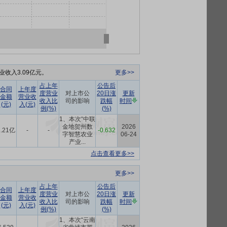
收入3.09亿元。
更多>>
占上年
公告后
合同
上年度
度营业
对上市公
20日涨
更新
金额
营业收
收入比
司的影响
跌幅
时间
(元)
入(元)
例(%)
(%)
1、本次“中联
金地贺州数
2026
2.21亿
-
-
-0.632
字智慧农业
06-24
产业...
点击查看更多>>
更多>>
占上年
公告后
合同
上年度
度营业
对上市公
20日涨
更新
金额
营业收
收入比
司的影响
跌幅
时间
(元)
入(元)
例(%)
(%)
1、本次“云南