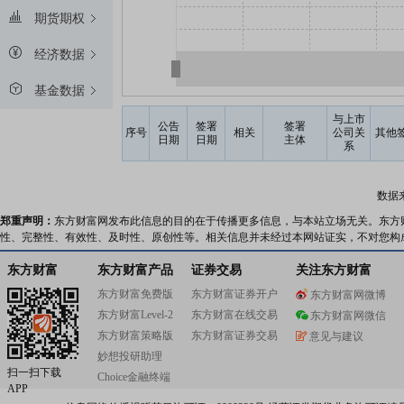
期货期权
经济数据
基金数据
与上市
公告
签署
签署
序号
相关
公司关
其他
日期
日期
主体
系
数据
郑重声明：
东方财富网发布此信息的目的在于传播更多信息，与本站立场无关。东方
性、完整性、有效性、及时性、原创性等。相关信息并未经过本网站证实，不对您构
东方财富
东方财富产品
证券交易
关注东方财富
东方财富免费版
东方财富证券开户
东方财富网微博
东方财富Level-2
东方财富在线交易
东方财富网微信
东方财富策略版
东方财富证券交易
意见与建议
妙想投研助理
扫一扫下载
Choice金融终端
APP