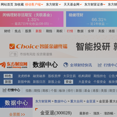
网站首页
加收藏
移动客户端
东方财富
天天基金网
东方财富证券
东方
财经
焦点
股票
新股
期指
期权
行情
数据
全球
美股
港股
数据中心
全球财经快讯
行情中
特色
龙虎榜单
融资融券
股权质押
大宗交易
机构调研
期指持仓
公告
新股
新股申购
新股日历
新股上会
资金
大盘资金
个股资金
板块
行情中心
指数
|
期指
|
期权
|
个股
|
板块
|
排行
|
新股
|
基金
|
港股
|
美股
|
期货
|
外汇
|
黄金
|
自选股
|
自选基金
东方财富网
>
数据中心
>
重大合同
>
金亚退
> 金亚退-重大
金亚退(300028)
最新价
-
涨跌
-
涨跌幅
-
全景图