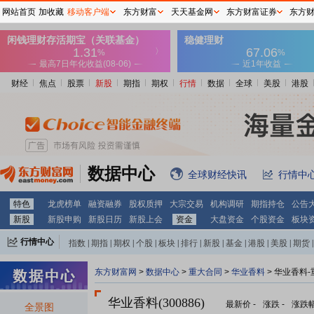
网站首页
加收藏
移动客户端
东方财富
天天基金网
东方财富证券
东方
财经
焦点
股票
新股
期指
期权
行情
数据
全球
美股
港股
数据中心
全球财经快讯
行情中
特色
龙虎榜单
融资融券
股权质押
大宗交易
机构调研
期指持仓
公告
新股
新股申购
新股日历
新股上会
资金
大盘资金
个股资金
板块
行情中心
指数
|
期指
|
期权
|
个股
|
板块
|
排行
|
新股
|
基金
|
港股
|
美股
|
期货
|
外汇
|
黄金
|
自选股
|
自选基金
东方财富网
>
数据中心
>
重大合同
>
华业香料
> 华业香料
华业香料(300886)
最新价
-
涨跌
-
涨跌
全景图