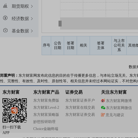
期货期权
经济数据
基金数据
与上市
公告
签署
签署
序号
相关
公司关
其他
日期
日期
主体
系
数据
郑重声明：
东方财富网发布此信息的目的在于传播更多信息，与本站立场无关。东方
性、完整性、有效性、及时性、原创性等。相关信息并未经过本网站证实，不对您构
东方财富
东方财富产品
证券交易
关注东方财富
东方财富免费版
东方财富证券开户
东方财富网微博
东方财富Level-2
东方财富在线交易
东方财富网微信
东方财富策略版
东方财富证券交易
意见与建议
妙想投研助理
扫一扫下载
Choice金融终端
APP