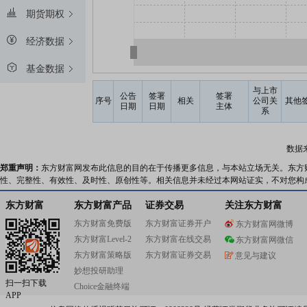
期货期权
经济数据
基金数据
与上市
公告
签署
签署
序号
相关
公司关
其他
日期
日期
主体
系
数据
郑重声明：
东方财富网发布此信息的目的在于传播更多信息，与本站立场无关。东方
性、完整性、有效性、及时性、原创性等。相关信息并未经过本网站证实，不对您构
东方财富
东方财富产品
证券交易
关注东方财富
东方财富免费版
东方财富证券开户
东方财富网微博
东方财富Level-2
东方财富在线交易
东方财富网微信
东方财富策略版
东方财富证券交易
意见与建议
妙想投研助理
扫一扫下载
Choice金融终端
APP