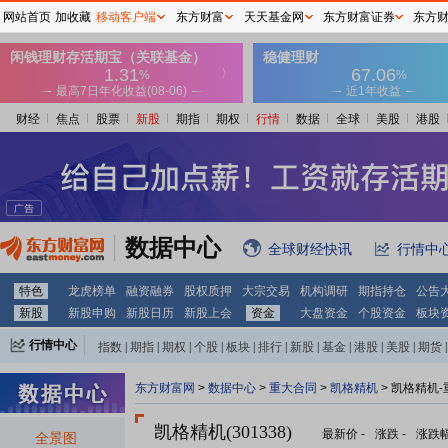
网站首页
加收藏
移动客户端
东方财富
天天基金网
东方财富证券
东方
财经
焦点
股票
新股
期指
期权
行情
数据
全球
美股
港股
数据中心
全球财经快讯
行情中
特色
龙虎榜单
融资融券
股权质押
大宗交易
机构调研
期指持仓
公告
新股
新股申购
新股日历
新股上会
资金
大盘资金
个股资金
板块
行情中心
指数
|
期指
|
期权
|
个股
|
板块
|
排行
|
新股
|
基金
|
港股
|
美股
|
期货
|
外汇
|
黄金
|
自选股
|
自选基金
东方财富网
>
数据中心
>
重大合同
>
凯格精机
> 凯格精机
凯格精机(301338)
最新价
-
涨跌
-
涨跌
全景图