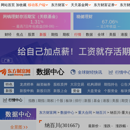
网站首页
加收藏
移动客户端
东方财富
天天基金网
东方财富证券
东方
财经
焦点
股票
新股
期指
期权
行情
数据
全球
美股
港股
数据中心
全球财经快讯
行情中
特色
龙虎榜单
融资融券
股权质押
大宗交易
机构调研
期指持仓
公告
新股
新股申购
新股日历
新股上会
资金
大盘资金
个股资金
板块
行情中心
指数
|
期指
|
期权
|
个股
|
板块
|
排行
|
新股
|
基金
|
港股
|
美股
|
期货
|
外汇
|
黄金
|
自选股
|
自选基金
东方财富网
>
数据中心
>
重大合同
>
纳百川
> 纳百川-重大
纳百川(301667)
最新价
-
涨跌
-
涨跌幅
-
全景图