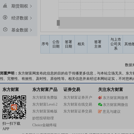
期货期权
经济数据
基金数据
与上市
公告
签署
签署
序号
相关
公司关
其他
日期
日期
主体
系
数据
郑重声明：
东方财富网发布此信息的目的在于传播更多信息，与本站立场无关。东方
性、完整性、有效性、及时性、原创性等。相关信息并未经过本网站证实，不对您构
东方财富
东方财富产品
证券交易
关注东方财富
东方财富免费版
东方财富证券开户
东方财富网微博
东方财富Level-2
东方财富在线交易
东方财富网微信
东方财富策略版
东方财富证券交易
意见与建议
妙想投研助理
扫一扫下载
Choice金融终端
APP