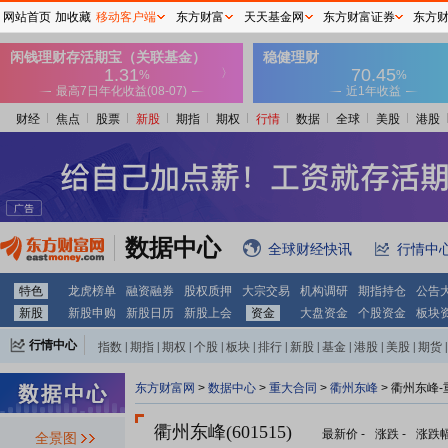
网站首页
加收藏
移动客户端
东方财富
天天基金网
东方财富证券
东方
财经
焦点
股票
新股
期指
期权
行情
数据
全球
美股
港股
数据中心
全球财经快讯
行情中
特色
龙虎榜单
融资融券
股权质押
大宗交易
机构调研
期指持仓
公告
新股
新股申购
新股日历
新股上会
资金
大盘资金
个股资金
板块
行情中心
指数
|
期指
|
期权
|
个股
|
板块
|
排行
|
新股
|
基金
|
港股
|
美股
|
期货
|
外汇
|
黄金
|
自选股
|
自选基金
东方财富网
>
数据中心
>
重大合同
>
衢州东峰
> 衢州东峰
衢州东峰(601515)
最新价
-
涨跌
-
涨跌
全景图