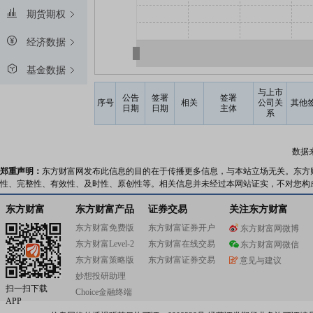
期货期权
经济数据
基金数据
与上市
公告
签署
签署
序号
相关
公司关
其他
日期
日期
主体
系
数据
郑重声明：
东方财富网发布此信息的目的在于传播更多信息，与本站立场无关。东方
性、完整性、有效性、及时性、原创性等。相关信息并未经过本网站证实，不对您构
东方财富
东方财富产品
证券交易
关注东方财富
东方财富免费版
东方财富证券开户
东方财富网微博
东方财富Level-2
东方财富在线交易
东方财富网微信
东方财富策略版
东方财富证券交易
意见与建议
妙想投研助理
扫一扫下载
Choice金融终端
APP