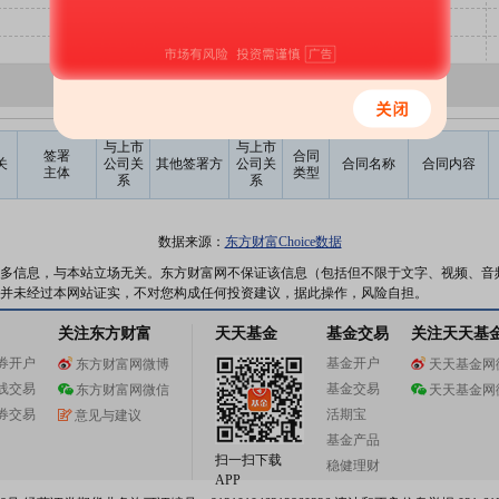
与上市
与上市
签署
合同
关
公司关
其他签署方
公司关
合同名称
合同内容
主体
类型
系
系
数据来源：
东方财富Choice数据
多信息，与本站立场无关。东方财富网不保证该信息（包括但不限于文字、视频、音
并未经过本网站证实，不对您构成任何投资建议，据此操作，风险自担。
关注东方财富
天天基金
基金交易
关注天天基
券开户
基金开户
东方财富网微博
天天基金网
线交易
基金交易
东方财富网微信
天天基金网
券交易
活期宝
意见与建议
基金产品
扫一扫下载
稳健理财
APP