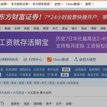
基金网
东方财富证券
东方财富期货
妙想
Choice数据
股吧
情
数据
全球
美股
港股
期货
外汇
黄金
银行
基金
理财
保险
全球财经快讯
行情中心
Choice数据
妙想大模型
交易
机构调研
期指持仓
公告大全
条件选股
财报
业绩报表
最新预告
分
大盘资金
个股资金
板块资金
沪 港 通
基金
基金净值
基金定投
基金
行
|
新股
|
基金
|
港股
|
美股
|
期货
|
外汇
|
黄金
|
自选股
|
自选基金
重大合同
>
大元泵业
> 大元泵业-重大合同
7)
最新价
-
涨跌
-
涨跌幅
-
换手
-
总手
-
金额
-