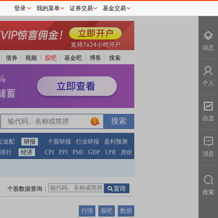
登录
我的菜单
证券交易
基金交易
动态
债券
视频
股吧
基金吧
博客
搜索
个人
自选
1
红送配
研报
个股研报
行业研报
盈利预测
排行
经济
CPI
PPI
PMI
GDP
LPR
房价
消息
个股数据查询：
搜索
行情
股吧
数据