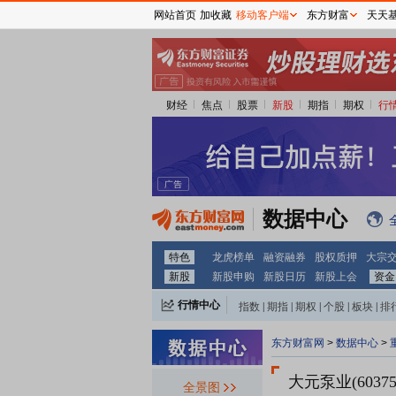
网站首页
加收藏
移动客户端
东方财富
天天
财经
焦点
股票
新股
期指
期权
行
数据中心
特色
龙虎榜单
融资融券
股权质押
大宗
新股
新股申购
新股日历
新股上会
资金
行情中心
指数
|
期指
|
期权
|
个股
|
板块
|
排
东方财富网
>
数据中心
>
大元泵业(60375
全景图