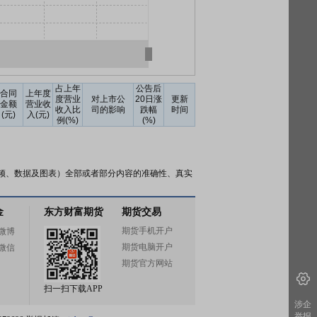
占上年
公告后
合同
上年度
度营业
对上市公
20日涨
更新
金额
营业收
收入比
司的影响
跌幅
时间
(元)
入(元)
例(%)
(%)
频、数据及图表）全部或者部分内容的准确性、真实
金
东方财富期货
期货交易
期货手机开户
微博
期货电脑开户
微信
期货官方网站
扫一扫下载APP
涉企
举报