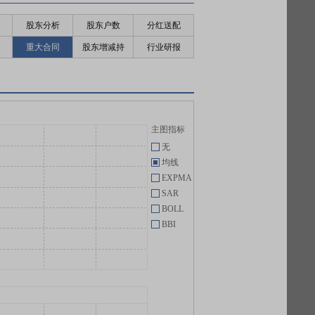
股东分析
股东户数
分红送配
重大合同
股东增减持
行业研报
主图指标
无
均线
EXPMA
SAR
BOLL
BBI