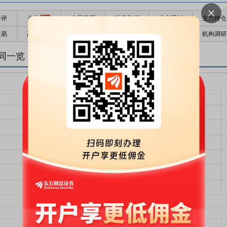
千评
公告
个股日历
财务数据
核心题材
主力持仓
交易
高管持股
股东大会
个股研报
股本结构
机构调研
同一览