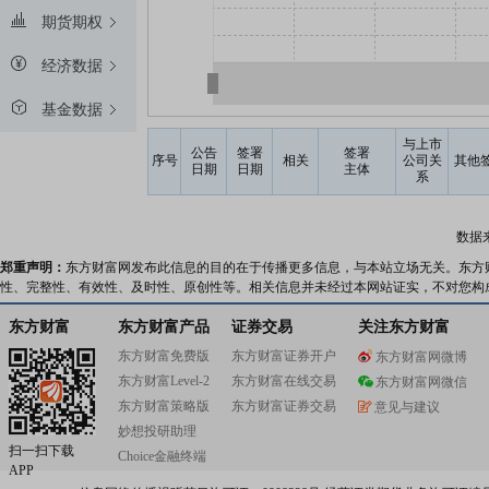
期货期权
经济数据
基金数据
与上市
公告
签署
签署
序号
相关
公司关
其他
日期
日期
主体
系
数据
郑重声明：
东方财富网发布此信息的目的在于传播更多信息，与本站立场无关。东方
性、完整性、有效性、及时性、原创性等。相关信息并未经过本网站证实，不对您构
东方财富
东方财富产品
证券交易
关注东方财富
东方财富免费版
东方财富证券开户
东方财富网微博
东方财富Level-2
东方财富在线交易
东方财富网微信
东方财富策略版
东方财富证券交易
意见与建议
妙想投研助理
扫一扫下载
Choice金融终端
APP