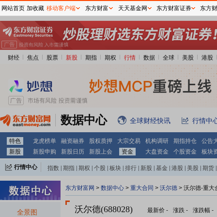
网站首页
加收藏
移动客户端
东方财富
天天基金网
东方财富证券
东方
财经
焦点
股票
新股
期指
期权
行情
数据
全球
美股
港股
数据中心
全球财经快讯
行情中
特色
龙虎榜单
融资融券
股权质押
大宗交易
机构调研
期指持仓
公告
新股
新股申购
新股日历
新股上会
资金
大盘资金
个股资金
板块
行情中心
指数
|
期指
|
期权
|
个股
|
板块
|
排行
|
新股
|
基金
|
港股
|
美股
|
期货
|
外汇
|
黄金
|
自选股
|
自选基金
东方财富网
>
数据中心
>
重大合同
>
沃尔德
> 沃尔德-重大
沃尔德(688028)
最新价
-
涨跌
-
涨跌幅
-
全景图