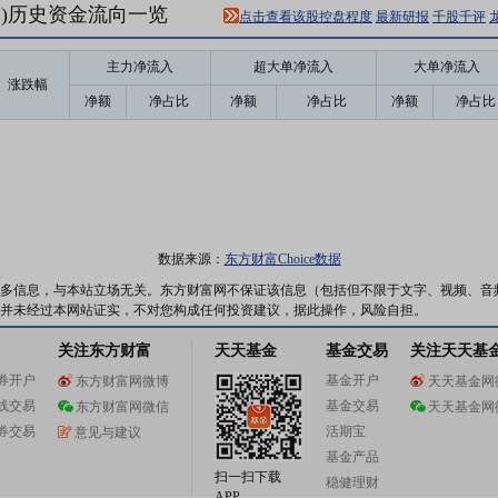
12)历史资金流向一览
点击查看该股控盘程度
最新研报
千股千评
主力净流入
超大单净流入
大单净流入
涨跌幅
净额
净占比
净额
净占比
净额
净占比
数据来源：
东方财富Choice数据
多信息，与本站立场无关。东方财富网不保证该信息（包括但不限于文字、视频、音
并未经过本网站证实，不对您构成任何投资建议，据此操作，风险自担。
关注东方财富
天天基金
基金交易
关注天天基
券开户
基金开户
东方财富网微博
天天基金网
线交易
基金交易
东方财富网微信
天天基金网
券交易
活期宝
意见与建议
基金产品
扫一扫下载
稳健理财
APP