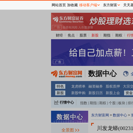
网站首页
加收藏
移动客户端
东方财富
天天
财经
焦点
股票
新股
期指
期权
行
数据中心
特色
龙虎榜单
融资融券
股权质押
大宗
新股
新股申购
新股日历
新股上会
资金
行情中心
指数
|
期指
|
期权
|
个股
|
板块
|
排
东方财富网
>
数据中心
>
川发龙蟒(00231
全景图