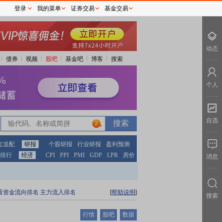
登录
我的菜单
证券交易
基金交易
动态
债券
视频
股吧
基金吧
博客
搜索
个人
自选
2
红送配
研报
个股研报
行业研报
盈利预测
排行
经济
CPI
PPI
PMI
GDP
LPR
房价
消息
看资金流向排名
主力流入排名
[
帮助说明
]
搜索
行情
股吧
数据