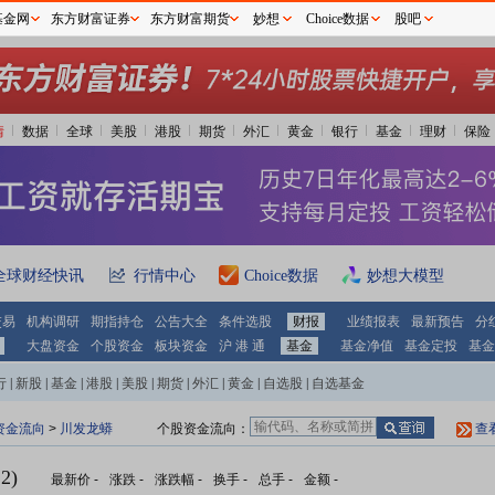
基金网
东方财富证券
东方财富期货
妙想
Choice数据
股吧
情
数据
全球
美股
港股
期货
外汇
黄金
银行
基金
理财
保险
全球财经快讯
行情中心
Choice数据
妙想大模型
交易
机构调研
期指持仓
公告大全
条件选股
财报
业绩报表
最新预告
分
大盘资金
个股资金
板块资金
沪 港 通
基金
基金净值
基金定投
基金
行
|
新股
|
基金
|
港股
|
美股
|
期货
|
外汇
|
黄金
|
自选股
|
自选基金
资金流向
>
川发龙蟒
个股资金流向：
查
2)
最新价
-
涨跌
-
涨跌幅
-
换手
-
总手
-
金额
-