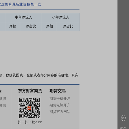
龙虎榜单
最新业绩
解禁一览
中单净流入
小单净流入
净额
净占比
净额
净占比
频、数据及图表）全部或者部分内容的准确性、真实
金
东方财富期货
期货交易
期货手机开户
微博
期货电脑开户
微信
期货官方网站
扫一扫下载APP
涉企