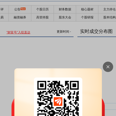
千评
公告
个股日历
财务数据
核心题材
主力持仓
交易
融资融券
高管持股
股东大会
个股研报
股本结构
实时成交分布图
更新时间
-
“财富号”入驻直达
主力净比：
类型
超大单净比：
超大单