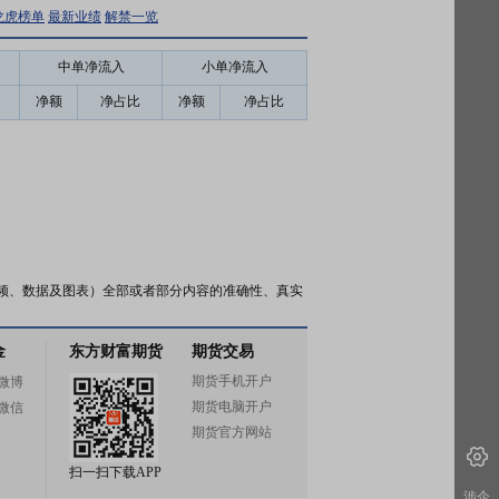
龙虎榜单
最新业绩
解禁一览
中单净流入
小单净流入
净额
净占比
净额
净占比
频、数据及图表）全部或者部分内容的准确性、真实
金
东方财富期货
期货交易
期货手机开户
微博
期货电脑开户
微信
期货官方网站
扫一扫下载APP
涉企