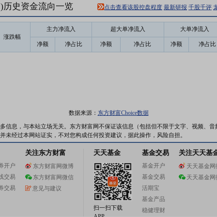
61)历史资金流向一览
点击查看该股控盘程度
最新研报
千股千评
主力净流入
超大单净流入
大单净流入
涨跌幅
净额
净占比
净额
净占比
净额
净占比
数据来源：
东方财富Choice数据
多信息，与本站立场无关。东方财富网不保证该信息（包括但不限于文字、视频、音
并未经过本网站证实，不对您构成任何投资建议，据此操作，风险自担。
关注东方财富
天天基金
基金交易
关注天天基
券开户
基金开户
东方财富网微博
天天基金网
线交易
基金交易
东方财富网微信
天天基金网
券交易
活期宝
意见与建议
基金产品
扫一扫下载
稳健理财
APP