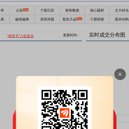
千评
公告
个股日历
财务数据
核心题材
主力持仓
交易
融资融券
高管持股
股东大会
个股研报
股本结构
实时成交分布图
更新时间
-
“财富号”入驻直达
主力净比：
类型
超大单净比：
超大单