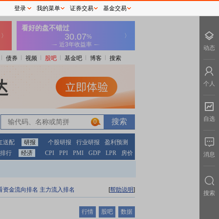
登录
我的菜单
证券交易
基金交易
动态
债券
视频
股吧
基金吧
博客
搜索
个人
自选
0
红送配
研报
个股研报
行业研报
盈利预测
排行
经济
CPI
PPI
PMI
GDP
LPR
房价
消息
看资金流向排名
主力流入排名
[
帮助说明
]
搜索
行情
股吧
数据