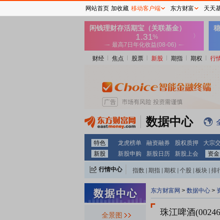
网站首页
加收藏
移动客户端
东方财富
天天
财经
焦点
股票
新股
期指
期权
行
数据中心
特色
龙虎榜单
融资融券
股权质押
大宗
新股
新股申购
新股日历
新股上会
资金
行情中心
指数
|
期指
|
期权
|
个股
|
板块
|
排
东方财富网
>
数据中心
>
珠江啤酒(00246
全景图