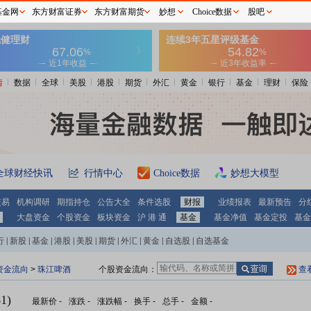
基金网
东方财富证券
东方财富期货
妙想
Choice数据
股吧
情
数据
全球
美股
港股
期货
外汇
黄金
银行
基金
理财
保险
全球财经快讯
行情中心
Choice数据
妙想大模型
交易
机构调研
期指持仓
公告大全
条件选股
财报
业绩报表
最新预告
分
大盘资金
个股资金
板块资金
沪 港 通
基金
基金净值
基金定投
基金
行
|
新股
|
基金
|
港股
|
美股
|
期货
|
外汇
|
黄金
|
自选股
|
自选基金
资金流向
>
珠江啤酒
个股资金流向：
查
1)
最新价
-
涨跌
-
涨跌幅
-
换手
-
总手
-
金额
-