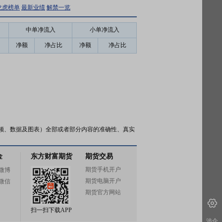
龙虎榜单
最新业绩
解禁一览
中单净流入
小单净流入
净额
净占比
净额
净占比
频、数据及图表）全部或者部分内容的准确性、真实
金
东方财富期货
期货交易
期货手机开户
微博
期货电脑开户
微信
期货官方网站
扫一扫下载APP
涉企