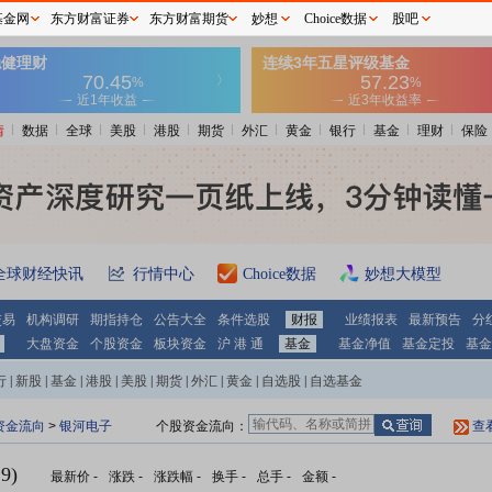
基金网
东方财富证券
东方财富期货
妙想
Choice数据
股吧
情
数据
全球
美股
港股
期货
外汇
黄金
银行
基金
理财
保险
全球财经快讯
行情中心
Choice数据
妙想大模型
交易
机构调研
期指持仓
公告大全
条件选股
财报
业绩报表
最新预告
分
大盘资金
个股资金
板块资金
沪 港 通
基金
基金净值
基金定投
基金
行
|
新股
|
基金
|
港股
|
美股
|
期货
|
外汇
|
黄金
|
自选股
|
自选基金
资金流向
>
银河电子
个股资金流向：
查
9)
最新价
-
涨跌
-
涨跌幅
-
换手
-
总手
-
金额
-