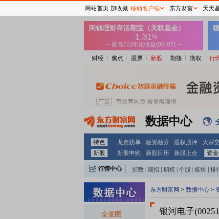
网站首页
加收藏
移动客户端
东方财富
天天
财经
焦点
股票
新股
期指
期权
行
数据中心
特色
龙虎榜单
融资融券
股权质押
大宗
新股
新股申购
新股日历
新股上会
资金
行情中心
指数
|
期指
|
期权
|
个股
|
板块
|
排
东方财富网
>
数据中心
>
银河电子(00251
全景图