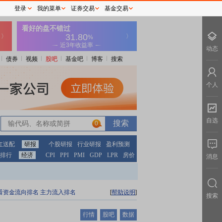
登录
我的菜单
证券交易
基金交易
动态
债券
视频
股吧
基金吧
博客
搜索
个人
自选
0
红送配
研报
个股研报
行业研报
盈利预测
排行
经济
CPI
PPI
PMI
GDP
LPR
房价
消息
看资金流向排名
主力流入排名
[
帮助说明
]
搜索
行情
股吧
数据