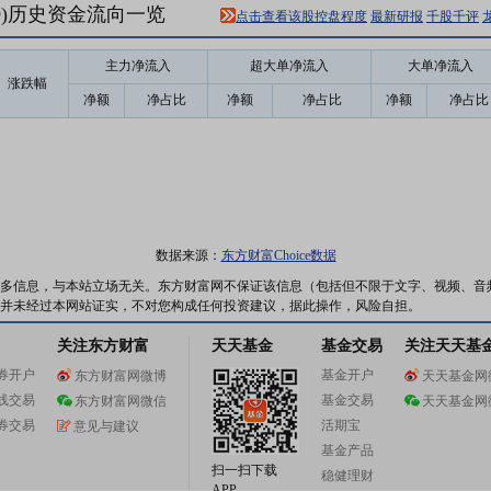
19)历史资金流向一览
点击查看该股控盘程度
最新研报
千股千评
主力净流入
超大单净流入
大单净流入
涨跌幅
净额
净占比
净额
净占比
净额
净占比
数据来源：
东方财富Choice数据
多信息，与本站立场无关。东方财富网不保证该信息（包括但不限于文字、视频、音
并未经过本网站证实，不对您构成任何投资建议，据此操作，风险自担。
关注东方财富
天天基金
基金交易
关注天天基
券开户
基金开户
东方财富网微博
天天基金网
线交易
基金交易
东方财富网微信
天天基金网
券交易
活期宝
意见与建议
基金产品
扫一扫下载
稳健理财
APP