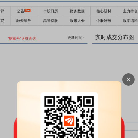
千评
公告
个股日历
财务数据
核心题材
主力持仓
交易
融资融券
高管持股
股东大会
个股研报
股本结构
实时成交分布图
更新时间
-
“财富号”入驻直达
主力净比：
类型
超大单净比：
超大单