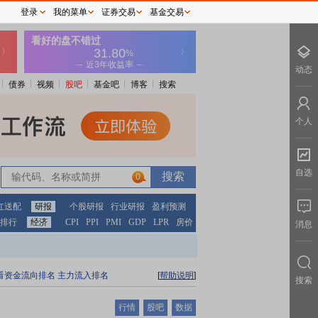
登录
我的菜单
证券交易
基金交易
动态
债券
视频
股吧
基金吧
博客
搜索
个人
自选
0
红送配
研报
个股研报
行业研报
盈利预测
排行
经济
CPI
PPI
PMI
GDP
LPR
房价
消息
看资金流向排名
主力流入排名
[
帮助说明
]
搜索
行情
股吧
数据