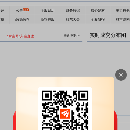
千评
公告
个股日历
财务数据
核心题材
主力持仓
交易
融资融券
高管持股
股东大会
个股研报
股本结构
实时成交分布图
更新时间
-
“财富号”入驻直达
主力净比：
类型
超大单净比：
超大单