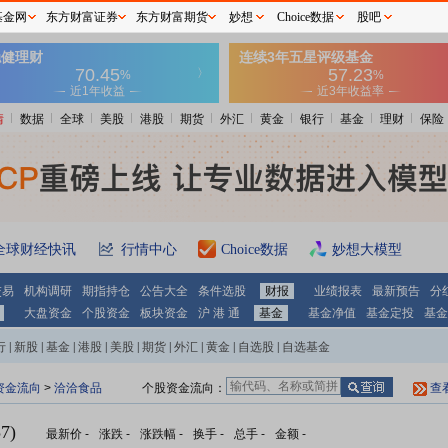
基金网
东方财富证券
东方财富期货
妙想
Choice数据
股吧
情
数据
全球
美股
港股
期货
外汇
黄金
银行
基金
理财
保险
全球财经快讯
行情中心
Choice数据
妙想大模型
交易
机构调研
期指持仓
公告大全
条件选股
财报
业绩报表
最新预告
分
大盘资金
个股资金
板块资金
沪 港 通
基金
基金净值
基金定投
基金
行
|
新股
|
基金
|
港股
|
美股
|
期货
|
外汇
|
黄金
|
自选股
|
自选基金
资金流向
>
洽洽食品
个股资金流向：
查
7)
最新价
-
涨跌
-
涨跌幅
-
换手
-
总手
-
金额
-