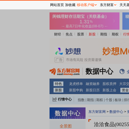
网站首页
加收藏
移动客户端
东方财富
天天
财经
焦点
股票
新股
期指
期权
行
数据中心
特色
龙虎榜单
融资融券
股权质押
大宗
新股
新股申购
新股日历
新股上会
资金
行情中心
指数
|
期指
|
期权
|
个股
|
板块
|
排
东方财富网
>
数据中心
>
洽洽食品(00255
全景图