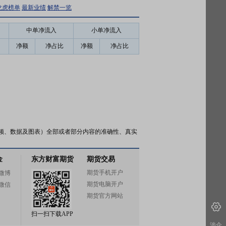
龙虎榜单
最新业绩
解禁一览
中单净流入
小单净流入
净额
净占比
净额
净占比
频、数据及图表）全部或者部分内容的准确性、真实
金
东方财富期货
期货交易
期货手机开户
微博
期货电脑开户
微信
期货官方网站
扫一扫下载APP
涉企