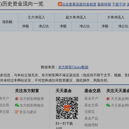
57)历史资金流向一览
点击查看该股控盘程度
最新研报
千股千评
主力净流入
超大单净流入
大单净流入
涨跌幅
净额
净占比
净额
净占比
净额
净占比
数据来源：
东方财富Choice数据
多信息，与本站立场无关。东方财富网不保证该信息（包括但不限于文字、视频、音
并未经过本网站证实，不对您构成任何投资建议，据此操作，风险自担。
关注东方财富
天天基金
基金交易
关注天天基
券开户
基金开户
东方财富网微博
天天基金网
线交易
基金交易
东方财富网微信
天天基金网
券交易
活期宝
意见与建议
基金产品
扫一扫下载
稳健理财
APP