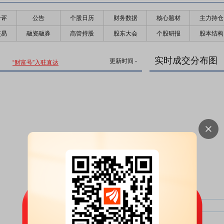
千评
公告
个股日历
财务数据
核心题材
主力持仓
交易
融资融券
高管持股
股东大会
个股研报
股本结构
实时成交分布图
更新时间
-
“财富号”入驻直达
主力净比：
类型
超大单净比：
超大单