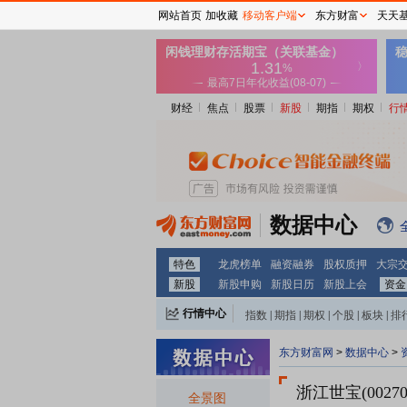
网站首页
加收藏
移动客户端
东方财富
天天
财经
焦点
股票
新股
期指
期权
行
数据中心
特色
龙虎榜单
融资融券
股权质押
大宗
新股
新股申购
新股日历
新股上会
资金
行情中心
指数
|
期指
|
期权
|
个股
|
板块
|
排
东方财富网
>
数据中心
>
浙江世宝(00270
全景图