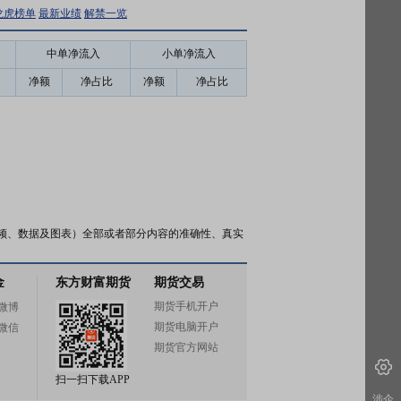
龙虎榜单
最新业绩
解禁一览
中单净流入
小单净流入
净额
净占比
净额
净占比
频、数据及图表）全部或者部分内容的准确性、真实
金
东方财富期货
期货交易
期货手机开户
微博
期货电脑开户
微信
期货官方网站
扫一扫下载APP
涉企