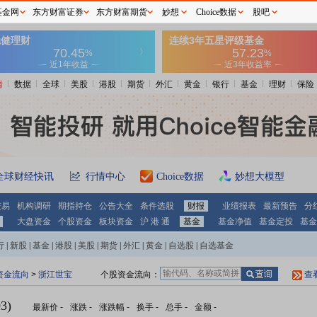
基金网
东方财富证券
东方财富期货
妙想
Choice数据
股吧
情
数据
全球
美股
港股
期货
外汇
黄金
银行
基金
理财
保险
全球财经快讯
行情中心
Choice数据
妙想大模型
交易
机构调研
期指持仓
公告大全
条件选股
财报
业绩报表
最新预告
分
大盘资金
个股资金
板块资金
沪 港 通
基金
基金净值
基金定投
基金
行
|
新股
|
基金
|
港股
|
美股
|
期货
|
外汇
|
黄金
|
自选股
|
自选基金
资金流向
>
浙江世宝
个股资金流向：
查
3)
最新价
-
涨跌
-
涨跌幅
-
换手
-
总手
-
金额
-