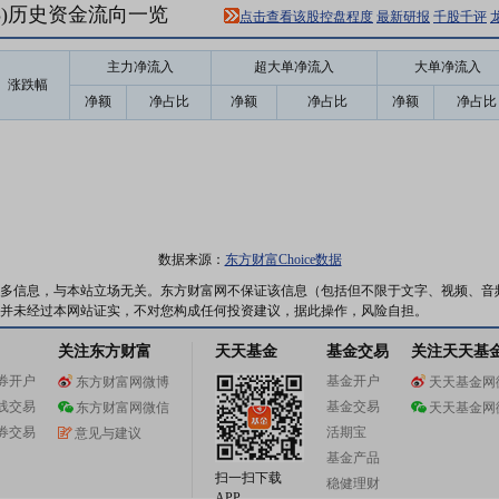
03)历史资金流向一览
点击查看该股控盘程度
最新研报
千股千评
主力净流入
超大单净流入
大单净流入
涨跌幅
净额
净占比
净额
净占比
净额
净占比
数据来源：
东方财富Choice数据
多信息，与本站立场无关。东方财富网不保证该信息（包括但不限于文字、视频、音
并未经过本网站证实，不对您构成任何投资建议，据此操作，风险自担。
关注东方财富
天天基金
基金交易
关注天天基
券开户
基金开户
东方财富网微博
天天基金网
线交易
基金交易
东方财富网微信
天天基金网
券交易
活期宝
意见与建议
基金产品
扫一扫下载
稳健理财
APP