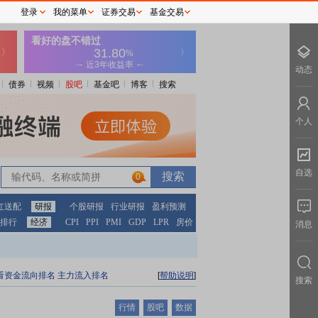
登录
我的菜单
证券交易
基金交易
动态
债券
视频
股吧
基金吧
博客
搜索
个人
自选
0
红送配
研报
个股研报
行业研报
盈利预测
排行
经济
CPI
PPI
PMI
GDP
LPR
房价
消息
看资金流向排名
主力流入排名
[
帮助说明
]
搜索
行情
股吧
数据