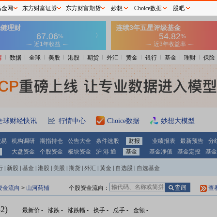
基金网
东方财富证券
东方财富期货
妙想
Choice数据
股吧
情
数据
全球
美股
港股
期货
外汇
黄金
银行
基金
理财
保险
全球财经快讯
行情中心
Choice数据
妙想大模型
交易
机构调研
期指持仓
公告大全
条件选股
财报
业绩报表
最新预告
分
大盘资金
个股资金
板块资金
沪 港 通
基金
基金净值
基金定投
基金
行
|
新股
|
基金
|
港股
|
美股
|
期货
|
外汇
|
黄金
|
自选股
|
自选基金
资金流向
>
山河药辅
个股资金流向：
查
2)
最新价
-
涨跌
-
涨跌幅
-
换手
-
总手
-
金额
-