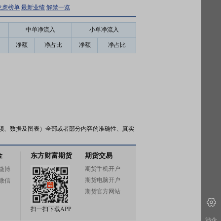
龙虎榜单
最新业绩
解禁一览
中单净流入
小单净流入
净额
净占比
净额
净占比
频、数据及图表）全部或者部分内容的准确性、真实
金
东方财富期货
期货交易
期货手机开户
微博
期货电脑开户
微信
期货官方网站
扫一扫下载APP
涉企