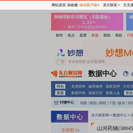
网站首页
加收藏
移动客户端
东方财富
天天
财经
焦点
股票
新股
期指
期权
行
数据中心
特色
龙虎榜单
融资融券
股权质押
大宗
新股
新股申购
新股日历
新股上会
资金
行情中心
指数
|
期指
|
期权
|
个股
|
板块
|
排
东方财富网
>
数据中心
>
山河药辅(30045
全景图