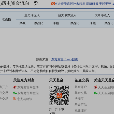
52)历史资金流向一览
点击查看该股控盘程度
最新研报
千股千评
主力净流入
超大单净流入
大单净流入
涨跌幅
净额
净占比
净额
净占比
净额
净占比
数据来源：
东方财富Choice数据
多信息，与本站立场无关。东方财富网不保证该信息（包括但不限于文字、视频、音
并未经过本网站证实，不对您构成任何投资建议，据此操作，风险自担。
关注东方财富
天天基金
基金交易
关注天天基
券开户
基金开户
东方财富网微博
天天基金网
线交易
基金交易
东方财富网微信
天天基金网
券交易
活期宝
意见与建议
基金产品
扫一扫下载
稳健理财
APP