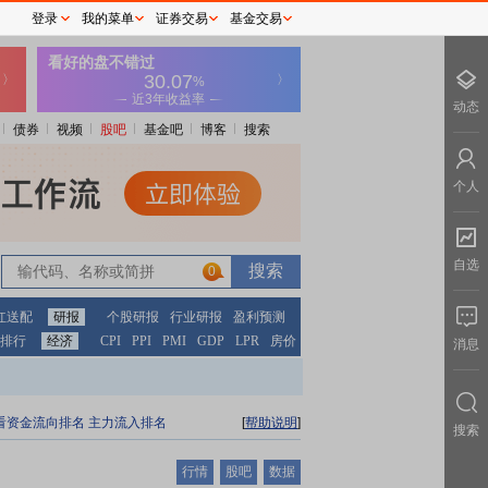
登录
我的菜单
证券交易
基金交易
动态
债券
视频
股吧
基金吧
博客
搜索
个人
自选
0
红送配
研报
个股研报
行业研报
盈利预测
排行
经济
CPI
PPI
PMI
GDP
LPR
房价
消息
看资金流向排名
主力流入排名
[
帮助说明
]
搜索
行情
股吧
数据