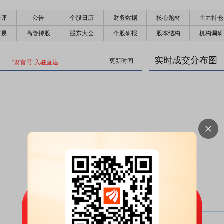
千评
公告
个股日历
财务数据
核心题材
主力持仓
交易
高管持股
股东大会
个股研报
股本结构
机构调研
实时成交分布图
更新时间
-
“财富号”入驻直达
主力净比：
类型
超大单净比：
超大单