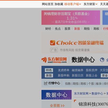
网站首页
加收藏
移动客户端
东方财富
天天
财经
焦点
股票
新股
期指
期权
行
数据中心
特色
龙虎榜单
融资融券
股权质押
大宗
新股
新股申购
新股日历
新股上会
资金
行情中心
指数
|
期指
|
期权
|
个股
|
板块
|
排
东方财富网
>
数据中心
>
锦浪科技(30076
全景图