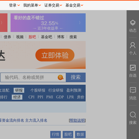
登录
我的菜单
证券交易
基金交易
动态
债券
视频
股吧
基金吧
博客
搜索
个人
自选
0
红送配
研报
个股研报
行业研报
盈利预测
排行
经济
CPI
PPI
PMI
GDP
LPR
房价
消息
看资金流向排名
主力流入排名
[
帮助说明
]
搜索
行情
股吧
数据