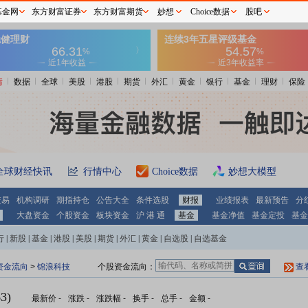
基金网
东方财富证券
东方财富期货
妙想
Choice数据
股吧
情
数据
全球
美股
港股
期货
外汇
黄金
银行
基金
理财
保险
全球财经快讯
行情中心
Choice数据
妙想大模型
交易
机构调研
期指持仓
公告大全
条件选股
财报
业绩报表
最新预告
分
大盘资金
个股资金
板块资金
沪 港 通
基金
基金净值
基金定投
基金
行
|
新股
|
基金
|
港股
|
美股
|
期货
|
外汇
|
黄金
|
自选股
|
自选基金
资金流向
>
锦浪科技
个股资金流向：
查
3)
最新价
-
涨跌
-
涨跌幅
-
换手
-
总手
-
金额
-