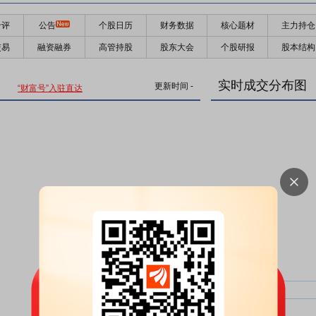
千评
公告
个股日历
财务数据
核心题材
主力持仓
交易
融资融券
高管持股
股东大会
个股研报
股本结构
实时成交分布图
更新时间
-
“财富号”入驻直达
主力净比：
类型
超大单净比：
超大单