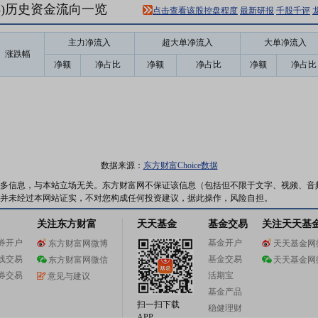
63)历史资金流向一览
点击查看该股控盘程度
最新研报
千股千评
主力净流入
超大单净流入
大单净流入
涨跌幅
净额
净占比
净额
净占比
净额
净占比
数据来源：
东方财富Choice数据
多信息，与本站立场无关。东方财富网不保证该信息（包括但不限于文字、视频、音
并未经过本网站证实，不对您构成任何投资建议，据此操作，风险自担。
关注东方财富
天天基金
基金交易
关注天天基
券开户
基金开户
东方财富网微博
天天基金网
线交易
基金交易
东方财富网微信
天天基金网
券交易
活期宝
意见与建议
基金产品
扫一扫下载
稳健理财
APP