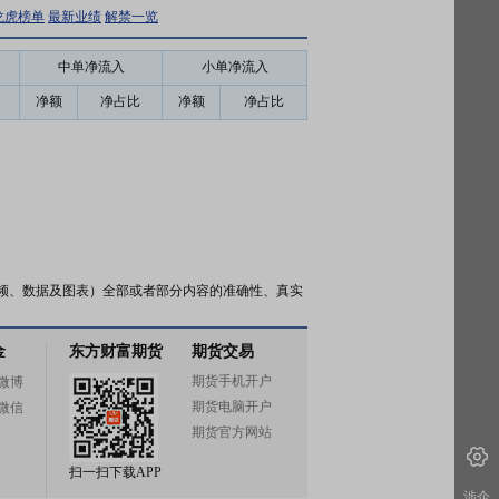
龙虎榜单
最新业绩
解禁一览
中单净流入
小单净流入
净额
净占比
净额
净占比
频、数据及图表）全部或者部分内容的准确性、真实
金
东方财富期货
期货交易
期货手机开户
微博
期货电脑开户
微信
期货官方网站
扫一扫下载APP
涉企