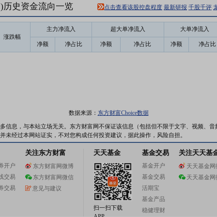
31)历史资金流向一览
点击查看该股控盘程度
最新研报
千股千评
主力净流入
超大单净流入
大单净流入
涨跌幅
净额
净占比
净额
净占比
净额
净占比
数据来源：
东方财富Choice数据
多信息，与本站立场无关。东方财富网不保证该信息（包括但不限于文字、视频、音
并未经过本网站证实，不对您构成任何投资建议，据此操作，风险自担。
关注东方财富
天天基金
基金交易
关注天天基
券开户
基金开户
东方财富网微博
天天基金网
线交易
基金交易
东方财富网微信
天天基金网
券交易
活期宝
意见与建议
基金产品
扫一扫下载
稳健理财
APP