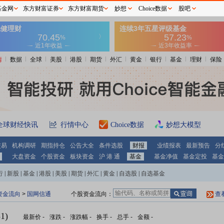
基金网
东方财富证券
东方财富期货
妙想
Choice数据
股吧
情
数据
全球
美股
港股
期货
外汇
黄金
银行
基金
理财
保险
全球财经快讯
行情中心
Choice数据
妙想大模型
交易
机构调研
期指持仓
公告大全
条件选股
财报
业绩报表
最新预告
分
大盘资金
个股资金
板块资金
沪 港 通
基金
基金净值
基金定投
基金
行
|
新股
|
基金
|
港股
|
美股
|
期货
|
外汇
|
黄金
|
自选股
|
自选基金
资金流向
>
国网信通
个股资金流向：
查
1)
最新价
-
涨跌
-
涨跌幅
-
换手
-
总手
-
金额
-