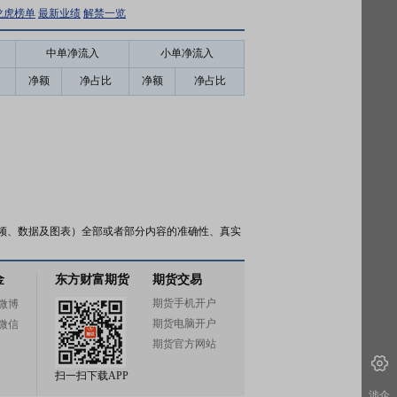
龙虎榜单
最新业绩
解禁一览
中单净流入
小单净流入
净额
净占比
净额
净占比
频、数据及图表）全部或者部分内容的准确性、真实
金
东方财富期货
期货交易
期货手机开户
微博
期货电脑开户
微信
期货官方网站
扫一扫下载APP
涉企