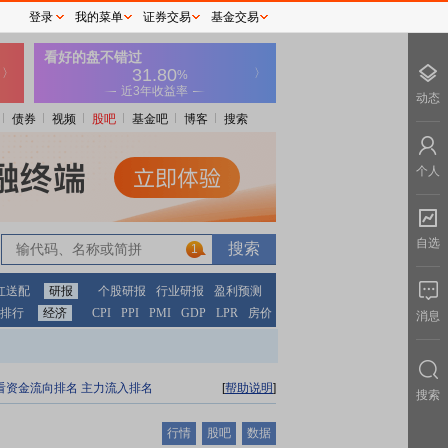
登录
我的菜单
证券交易
基金交易
动态
债券
视频
股吧
基金吧
博客
搜索
个人
自选
1
红送配
研报
个股研报
行业研报
盈利预测
排行
经济
CPI
PPI
PMI
GDP
LPR
房价
消息
看资金流向排名
主力流入排名
[
帮助说明
]
搜索
行情
股吧
数据