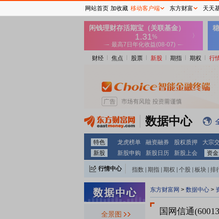
网站首页
加收藏
移动客户端
东方财富
天天
财经
焦点
股票
新股
期指
期权
行
数据中心
特色
龙虎榜单
融资融券
股权质押
大宗
新股
新股申购
新股日历
新股上会
资金
行情中心
指数
|
期指
|
期权
|
个股
|
板块
|
排
东方财富网
>
数据中心
>
国网信通(60013
全景图