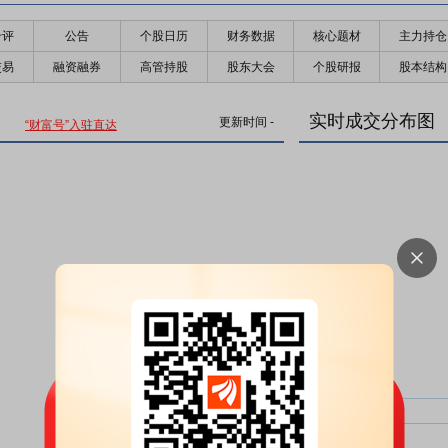
千评
公告
个股日历
财务数据
核心题材
主力持仓
交易
融资融券
高管持股
股东大会
个股研报
股本结构
实时成交分布图
更新时间
-
“财富号”入驻直达
主力净比：
类型
超大单净比：
超大单