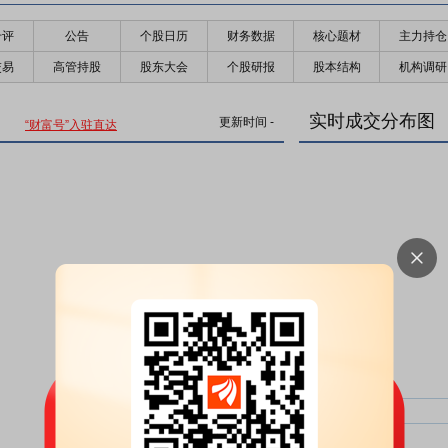
千评
公告
个股日历
财务数据
核心题材
主力持仓
交易
高管持股
股东大会
个股研报
股本结构
机构调研
实时成交分布图
更新时间
-
“财富号”入驻直达
主力净比：
类型
超大单净比：
超大单