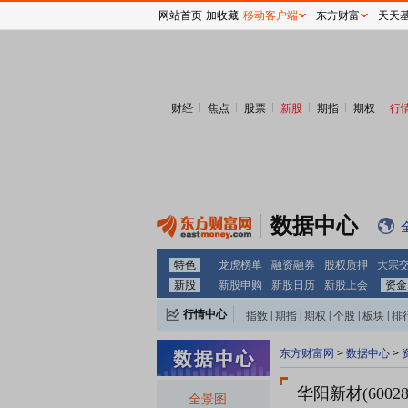
网站首页
加收藏
移动客户端
东方财富
天天
财经
焦点
股票
新股
期指
期权
行
数据中心
特色
龙虎榜单
融资融券
股权质押
大宗
新股
新股申购
新股日历
新股上会
资金
行情中心
指数
|
期指
|
期权
|
个股
|
板块
|
排
东方财富网
>
数据中心
>
华阳新材(60028
全景图