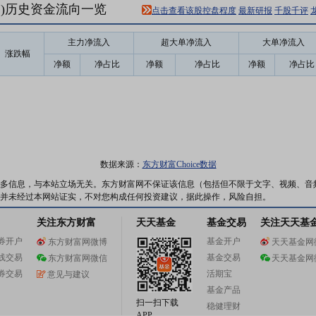
81)历史资金流向一览
点击查看该股控盘程度
最新研报
千股千评
主力净流入
超大单净流入
大单净流入
涨跌幅
净额
净占比
净额
净占比
净额
净占比
数据来源：
东方财富Choice数据
多信息，与本站立场无关。东方财富网不保证该信息（包括但不限于文字、视频、音
并未经过本网站证实，不对您构成任何投资建议，据此操作，风险自担。
关注东方财富
天天基金
基金交易
关注天天基
券开户
基金开户
东方财富网微博
天天基金网
线交易
基金交易
东方财富网微信
天天基金网
券交易
活期宝
意见与建议
基金产品
扫一扫下载
稳健理财
APP