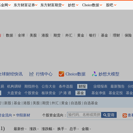
基金网
东方财富证券
东方财富期货
妙想
Choice数据
股吧
情
数据
全球
美股
港股
期货
外汇
黄金
银行
基金
理财
保险
全球财经快讯
行情中心
Choice数据
妙想大模型
交易
机构调研
期指持仓
公告大全
条件选股
财报
业绩报表
最新预告
分
大盘资金
个股资金
板块资金
沪 港 通
基金
基金净值
基金定投
基金
行
|
新股
|
基金
|
港股
|
美股
|
期货
|
外汇
|
黄金
|
自选股
|
自选基金
资金流向
>
华阳新材
个股资金流向：
查
1)
最新价
-
涨跌
-
涨跌幅
-
换手
-
总手
-
金额
-