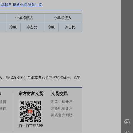
龙虎榜单
最新业绩
解禁一览
中单净流入
小单净流入
净额
净占比
净额
净占比
频、数据及图表）全部或者部分内容的准确性、真实
金
东方财富期货
期货交易
期货手机开户
微博
期货电脑开户
微信
期货官方网站
扫一扫下载APP
涉企