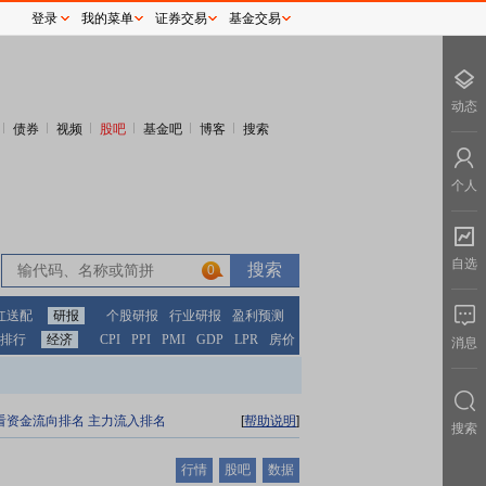
登录
我的菜单
证券交易
基金交易
动态
债券
视频
股吧
基金吧
博客
搜索
个人
自选
0
红送配
研报
个股研报
行业研报
盈利预测
排行
经济
CPI
PPI
PMI
GDP
LPR
房价
消息
看资金流向排名
主力流入排名
[
帮助说明
]
搜索
行情
股吧
数据