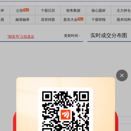
千评
公告
个股日历
财务数据
核心题材
主力持仓
交易
融资融券
高管持股
股东大会
个股研报
股本结构
实时成交分布图
更新时间
-
“财富号”入驻直达
主力净比：
类型
超大单净比：
超大单