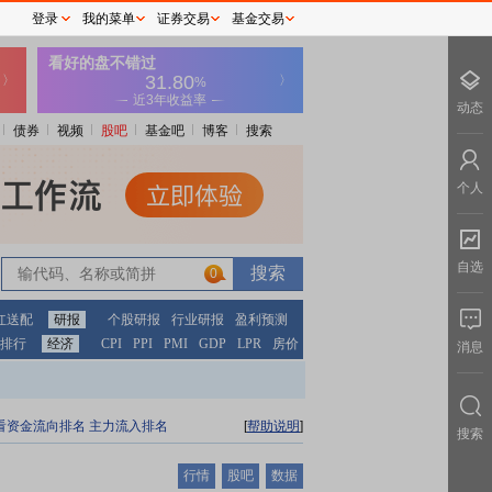
登录
我的菜单
证券交易
基金交易
动态
债券
视频
股吧
基金吧
博客
搜索
个人
自选
0
红送配
研报
个股研报
行业研报
盈利预测
排行
经济
CPI
PPI
PMI
GDP
LPR
房价
消息
看资金流向排名
主力流入排名
[
帮助说明
]
搜索
行情
股吧
数据