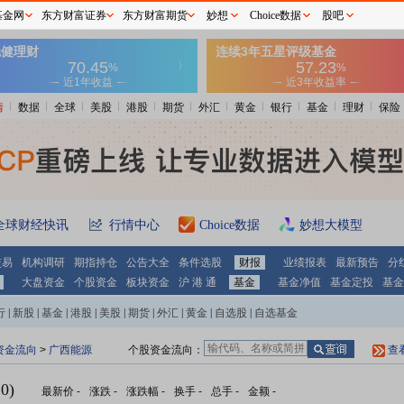
基金网
东方财富证券
东方财富期货
妙想
Choice数据
股吧
情
数据
全球
美股
港股
期货
外汇
黄金
银行
基金
理财
保险
全球财经快讯
行情中心
Choice数据
妙想大模型
交易
机构调研
期指持仓
公告大全
条件选股
财报
业绩报表
最新预告
分
大盘资金
个股资金
板块资金
沪 港 通
基金
基金净值
基金定投
基金
行
|
新股
|
基金
|
港股
|
美股
|
期货
|
外汇
|
黄金
|
自选股
|
自选基金
资金流向
>
广西能源
个股资金流向：
查
0)
最新价
-
涨跌
-
涨跌幅
-
换手
-
总手
-
金额
-