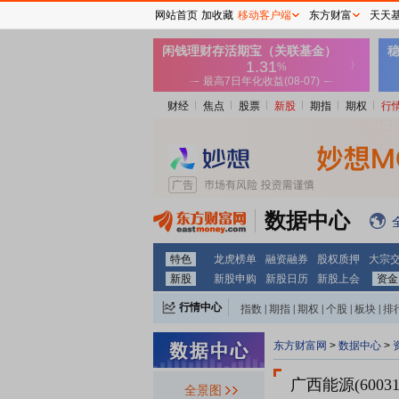
网站首页
加收藏
移动客户端
东方财富
天天
财经
焦点
股票
新股
期指
期权
行
数据中心
特色
龙虎榜单
融资融券
股权质押
大宗
新股
新股申购
新股日历
新股上会
资金
行情中心
指数
|
期指
|
期权
|
个股
|
板块
|
排
东方财富网
>
数据中心
>
广西能源(60031
全景图