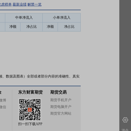
龙虎榜单
最新业绩
解禁一览
中单净流入
小单净流入
净额
净占比
净额
净占比
频、数据及图表）全部或者部分内容的准确性、真实
金
东方财富期货
期货交易
期货手机开户
微博
期货电脑开户
微信
期货官方网站
扫一扫下载APP
涉企