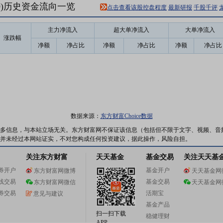
10)历史资金流向一览
点击查看该股控盘程度
最新研报
千股千评
主力净流入
超大单净流入
大单净流入
涨跌幅
净额
净占比
净额
净占比
净额
净占比
数据来源：
东方财富Choice数据
多信息，与本站立场无关。东方财富网不保证该信息（包括但不限于文字、视频、音
并未经过本网站证实，不对您构成任何投资建议，据此操作，风险自担。
关注东方财富
天天基金
基金交易
关注天天基
券开户
基金开户
东方财富网微博
天天基金网
线交易
基金交易
东方财富网微信
天天基金网
券交易
活期宝
意见与建议
基金产品
扫一扫下载
稳健理财
APP