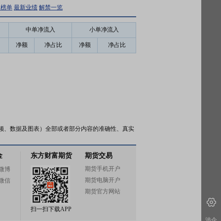
虎榜单
最新业绩
解禁一览
中单净流入
小单净流入
净额
净占比
净额
净占比
频、数据及图表）全部或者部分内容的准确性、真实
金
东方财富期货
期货交易
期货手机开户
微博
期货电脑开户
微信
期货官方网站
扫一扫下载APP
涉企