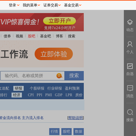
登录
我的菜单
证券交易
基金交易
动态
债券
视频
股吧
基金吧
博客
搜索
个人
自选
0
红送配
研报
个股研报
行业研报
盈利预测
排行
经济
CPI
PPI
PMI
GDP
LPR
房价
消息
资金流向排名
主力流入排名
[
帮助说明
]
搜索
行情
股吧
数据