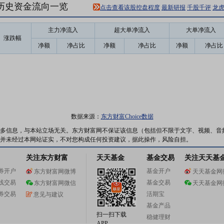
24)历史资金流向一览
点击查看该股控盘程度
最新研报
千股千评
龙
主力净流入
超大单净流入
大单净流入
涨跌幅
净额
净占比
净额
净占比
净额
净占比
数据来源：
东方财富Choice数据
多信息，与本站立场无关。东方财富网不保证该信息（包括但不限于文字、视频、音
并未经过本网站证实，不对您构成任何投资建议，据此操作，风险自担。
关注东方财富
天天基金
基金交易
关注天天基
券开户
基金开户
东方财富网微博
天天基金网
线交易
基金交易
东方财富网微信
天天基金网
券交易
活期宝
意见与建议
基金产品
扫一扫下载
稳健理财
APP