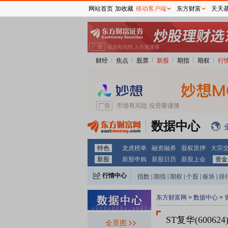
网站首页
加收藏
移动客户端
东方财富
天天
财经
焦点
股票
新股
期指
期权
行
数据中心
特色
龙虎榜单
融资融券
股权质押
大宗
新股
新股申购
新股日历
新股上会
资金
行情中心
指数
|
期指
|
期权
|
个股
|
板块
|
排
东方财富网
>
数据中心
>
ST复华(600624
全景图