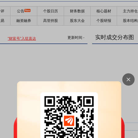
千评
公告
个股日历
财务数据
核心题材
主力持仓
交易
融资融券
高管持股
股东大会
个股研报
股本结构
实时成交分布图
更新时间
-
“财富号”入驻直达
主力净比：
类型
超大单净比：
超大单