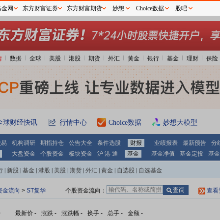
基金网
东方财富证券
东方财富期货
妙想
Choice数据
股吧
情
数据
全球
美股
港股
期货
外汇
黄金
银行
基金
理财
保险
全球财经快讯
行情中心
Choice数据
妙想大模型
交易
机构调研
期指持仓
公告大全
条件选股
财报
业绩报表
最新预告
分
大盘资金
个股资金
板块资金
沪 港 通
基金
基金净值
基金定投
基金
行
|
新股
|
基金
|
港股
|
美股
|
期货
|
外汇
|
黄金
|
自选股
|
自选基金
资金流向
>
ST复华
个股资金流向：
查看
)
最新价
-
涨跌
-
涨跌幅
-
换手
-
总手
-
金额
-