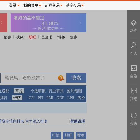
登录
我的菜单
证券交易
基金交易
动态
债券
视频
股吧
基金吧
博客
搜索
个人
自选
0
红送配
研报
个股研报
行业研报
盈利预测
排行
经济
CPI
PPI
PMI
GDP
LPR
房价
消息
看资金流向排名
主力流入排名
[
帮助说明
]
搜索
行情
股吧
数据