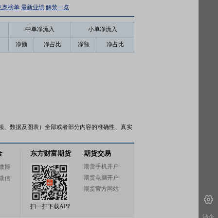
龙虎榜单
最新业绩
解禁一览
中单净流入
小单净流入
净额
净占比
净额
净占比
频、数据及图表）全部或者部分内容的准确性、真实
金
东方财富期货
期货交易
期货手机开户
微博
期货电脑开户
微信
期货官方网站
扫一扫下载APP
涉企