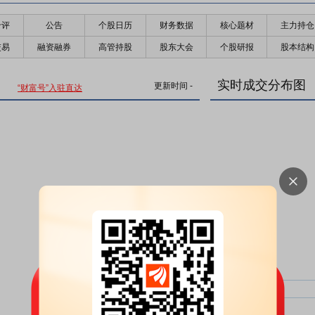
千评
公告
个股日历
财务数据
核心题材
主力持仓
交易
融资融券
高管持股
股东大会
个股研报
股本结构
实时成交分布图
更新时间
-
“财富号”入驻直达
主力净比：
类型
超大单净比：
超大单