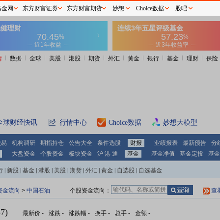
基金网
东方财富证券
东方财富期货
妙想
Choice数据
股吧
情
数据
全球
美股
港股
期货
外汇
黄金
银行
基金
理财
保险
全球财经快讯
行情中心
Choice数据
妙想大模型
交易
机构调研
期指持仓
公告大全
条件选股
财报
业绩报表
最新预告
分
大盘资金
个股资金
板块资金
沪 港 通
基金
基金净值
基金定投
基金
行
|
新股
|
基金
|
港股
|
美股
|
期货
|
外汇
|
黄金
|
自选股
|
自选基金
资金流向
>
中国石油
个股资金流向：
查
7)
最新价
-
涨跌
-
涨跌幅
-
换手
-
总手
-
金额
-