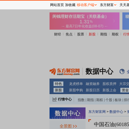
网站首页
加收藏
移动客户端
东方财富
天天
财经
焦点
股票
新股
期指
期权
行
数据中心
特色
龙虎榜单
融资融券
股权质押
大宗
新股
新股申购
新股日历
新股上会
资金
行情中心
指数
|
期指
|
期权
|
个股
|
板块
|
排
东方财富网
>
数据中心
>
中国石油(60185
全景图