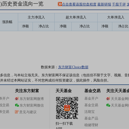
57)历史资金流向一览
点击查看该股控盘程度
最新研报
千股千评
主力净流入
超大单净流入
大单净流入
涨跌幅
净额
净占比
净额
净占比
净额
净占比
数据来源：
东方财富Choice数据
多信息，与本站立场无关。东方财富网不保证该信息（包括但不限于文字、视频、音
并未经过本网站证实，不对您构成任何投资建议，据此操作，风险自担。
关注东方财富
天天基金
基金交易
关注天天基
券开户
基金开户
东方财富网微博
天天基金网
线交易
基金交易
东方财富网微信
天天基金网
券交易
活期宝
意见与建议
基金产品
扫一扫下载
稳健理财
APP