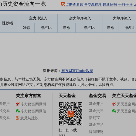
79)历史资金流向一览
点击查看该股控盘程度
最新研报
千股千评
主力净流入
超大单净流入
大单净流入
涨跌幅
净额
净占比
净额
净占比
净额
净占比
数据来源：
东方财富Choice数据
多信息，与本站立场无关。东方财富网不保证该信息（包括但不限于文字、视频、音
并未经过本网站证实，不对您构成任何投资建议，据此操作，风险自担。
关注东方财富
天天基金
基金交易
关注天天基
券开户
基金开户
东方财富网微博
天天基金网
线交易
基金交易
东方财富网微信
天天基金网
券交易
活期宝
意见与建议
基金产品
扫一扫下载
稳健理财
APP