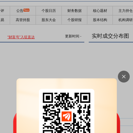
千评
公告
个股日历
财务数据
核心题材
主力持仓
交易
高管持股
股东大会
个股研报
股本结构
机构调研
实时成交分布图
更新时间
-
“财富号”入驻直达
主力净比：
类型
超大单净比：
超大单