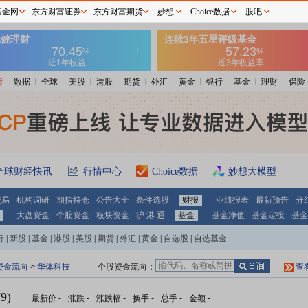
基金网
东方财富证券
东方财富期货
妙想
Choice数据
股吧
情
数据
全球
美股
港股
期货
外汇
黄金
银行
基金
理财
保险
全球财经快讯
行情中心
Choice数据
妙想大模型
交易
机构调研
期指持仓
公告大全
条件选股
财报
业绩报表
最新预告
分
大盘资金
个股资金
板块资金
沪 港 通
基金
基金净值
基金定投
基金
行
|
新股
|
基金
|
港股
|
美股
|
期货
|
外汇
|
黄金
|
自选股
|
自选基金
资金流向
>
华体科技
个股资金流向：
查
9)
最新价
-
涨跌
-
涨跌幅
-
换手
-
总手
-
金额
-