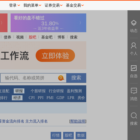
登录
我的菜单
证券交易
基金交易
动态
债券
视频
股吧
基金吧
博客
搜索
个人
自选
0
红送配
研报
个股研报
行业研报
盈利预测
排行
经济
CPI
PPI
PMI
GDP
LPR
房价
消息
看资金流向排名
主力流入排名
[
帮助说明
]
搜索
行情
股吧
数据