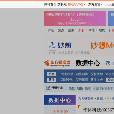
网站首页
加收藏
移动客户端
东方财富
天天
财经
焦点
股票
新股
期指
期权
行
数据中心
特色
龙虎榜单
融资融券
股权质押
大宗
新股
新股申购
新股日历
新股上会
资金
行情中心
指数
|
期指
|
期权
|
个股
|
板块
|
排
东方财富网
>
数据中心
>
华体科技(60367
全景图