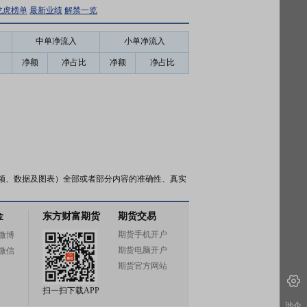
龙虎榜单
最新业绩
解禁一览
中单净流入
小单净流入
净额
净占比
净额
净占比
频、数据及图表）全部或者部分内容的准确性、真实
金
东方财富期货
期货交易
期货手机开户
微博
期货电脑开户
微信
期货官方网站
扫一扫下载APP
涉企