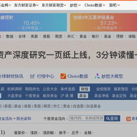
基金网
东方财富证券
东方财富期货
妙想
Choice数据
股吧
情
数据
全球
美股
港股
期货
外汇
黄金
银行
基金
理财
保险
全球财经快讯
行情中心
Choice数据
妙想大模型
交易
机构调研
期指持仓
公告大全
条件选股
财报
业绩报表
最新预告
分
大盘资金
个股资金
板块资金
沪 港 通
基金
基金净值
基金定投
基金
行
|
新股
|
基金
|
港股
|
美股
|
期货
|
外汇
|
黄金
|
自选股
|
自选基金
资金流向
>
阳光诺和
个股资金流向：
查
1)
最新价
-
涨跌
-
涨跌幅
-
换手
-
总手
-
金额
-