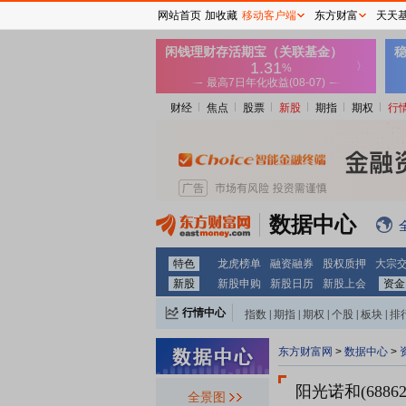
网站首页
加收藏
移动客户端
东方财富
天天
财经
焦点
股票
新股
期指
期权
行
数据中心
特色
龙虎榜单
融资融券
股权质押
大宗
新股
新股申购
新股日历
新股上会
资金
行情中心
指数
|
期指
|
期权
|
个股
|
板块
|
排
东方财富网
>
数据中心
>
阳光诺和(68862
全景图