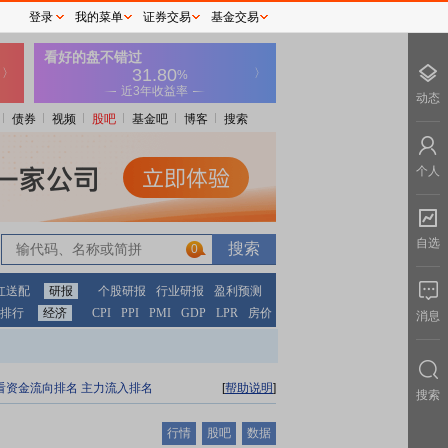
登录
我的菜单
证券交易
基金交易
动态
债券
视频
股吧
基金吧
博客
搜索
个人
自选
0
红送配
研报
个股研报
行业研报
盈利预测
排行
经济
CPI
PPI
PMI
GDP
LPR
房价
消息
看资金流向排名
主力流入排名
[
帮助说明
]
搜索
行情
股吧
数据