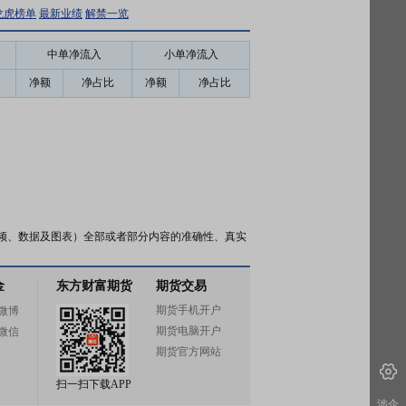
龙虎榜单
最新业绩
解禁一览
中单净流入
小单净流入
净额
净占比
净额
净占比
频、数据及图表）全部或者部分内容的准确性、真实
金
东方财富期货
期货交易
期货手机开户
微博
期货电脑开户
微信
期货官方网站
扫一扫下载APP
涉企