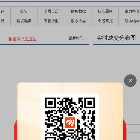
千评
公告
个股日历
财务数据
核心题材
主力持仓
交易
融资融券
高管持股
股东大会
个股研报
股本结构
实时成交分布图
更新时间
-
“财富号”入驻直达
主力净比：
类型
超大单净比：
超大单