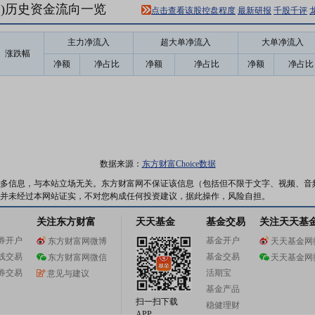
21)历史资金流向一览
点击查看该股控盘程度
最新研报
千股千评
主力净流入
超大单净流入
大单净流入
涨跌幅
净额
净占比
净额
净占比
净额
净占比
数据来源：
东方财富Choice数据
多信息，与本站立场无关。东方财富网不保证该信息（包括但不限于文字、视频、音
并未经过本网站证实，不对您构成任何投资建议，据此操作，风险自担。
关注东方财富
天天基金
基金交易
关注天天基
券开户
基金开户
东方财富网微博
天天基金网
线交易
基金交易
东方财富网微信
天天基金网
券交易
活期宝
意见与建议
基金产品
扫一扫下载
稳健理财
APP