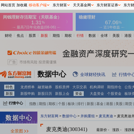
网站首页
加收藏
移动客户端
东方财富
天天基金网
东方财富证券
东方
财经
焦点
股票
新股
期指
期权
行情
数据
全球
美股
港股
数据中心
全球财经快讯
行情中
特色
龙虎榜单
融资融券
股权质押
大宗交易
机构调研
期指持仓
公告
新股
新股申购
新股日历
新股上会
资金
大盘资金
个股资金
板块
行情中心
指数
|
期指
|
期权
|
个股
|
板块
|
排行
|
新股
|
基金
|
港股
|
美股
|
期货
|
外汇
|
黄金
|
自选股
|
自选基金
东方财富网
>
数据中心
>
并购重组
>
麦克奥迪
> 麦克奥迪
麦克奥迪(300341)
最新价
-
涨跌
-
涨跌
全景图