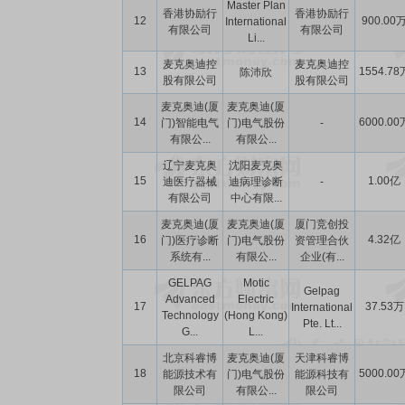
Master Plan
香港协励行
香港协励行
12
900.00
International
有限公司
有限公司
Li...
麦克奥迪控
麦克奥迪控
13
1554.78
陈沛欣
股有限公司
股有限公司
麦克奥迪(厦
麦克奥迪(厦
14
6000.00
门)智能电气
门)电气股份
-
有限公...
有限公...
辽宁麦克奥
沈阳麦克奥
15
1.00亿
迪医疗器械
迪病理诊断
-
有限公司
中心有限...
麦克奥迪(厦
麦克奥迪(厦
厦门竞创投
16
4.32亿
门)医疗诊断
门)电气股份
资管理合伙
系统有...
有限公...
企业(有...
GELPAG
Motic
Gelpag
Advanced
Electric
17
37.53万
International
Technology
(Hong Kong)
Pte. Lt...
G...
L...
北京科睿博
麦克奥迪(厦
天津科睿博
18
5000.00
能源技术有
门)电气股份
能源科技有
限公司
有限公...
限公司