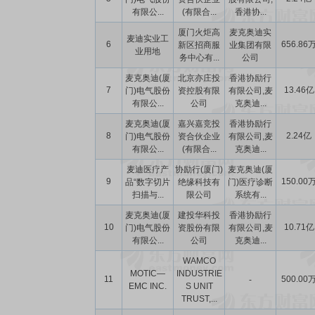
有限公...
(有限合...
香港协...
厦门火炬高
麦克奥迪实
麦迪实业工
6
656.86
新区招商服
业集团有限
业用地
务中心有...
公司
麦克奥迪(厦
北京亦庄投
香港协励行
7
13.46亿
门)电气股份
资控股有限
有限公司,麦
有限公...
公司
克奥迪...
麦克奥迪(厦
嘉兴嘉竞投
香港协励行
8
2.24亿
门)电气股份
资合伙企业
有限公司,麦
有限公...
(有限合...
克奥迪...
麦迪医疗产
协励行(厦门)
麦克奥迪(厦
9
150.00
品“数字切片
绝缘科技有
门)医疗诊断
扫描与...
限公司
系统有...
麦克奥迪(厦
建投华科投
香港协励行
10
10.71亿
门)电气股份
资股份有限
有限公司,麦
有限公...
公司
克奥迪...
WAMCO
MOTIC—
INDUSTRIE
11
500.00
-
EMC INC.
S UNIT
TRUST,...