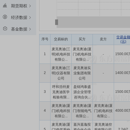
期货期权
经济数据
基金数据
交易金
序号
交易标的
买方
卖方
(元)
麦克奥迪(三
麦克奥迪(厦
1
1500.00
明)机电科技
门)机电科技
-
有限公...
有限公...
麦克奥迪(三
麦克奥迪实
2
1400.00
明)仪器有限
业集团有限
-
公司
公司
呼和浩特麦
盘锦鸿泰盛
3
1500.00
克奥迪医学
源企业管理
-
检验有限...
咨询合伙...
麦克奥迪(厦
麦克奥迪(厦
麦克奥迪(厦
4
4000.00
门)机电科技
门)智能电气
门)机电科技
有限公...
有限公...
有限公...
麦克奥迪(厦
嘉兴嘉逸投
麦克奥迪控
5
2.24亿
门)电气股份
资合伙企业
股有限公司,