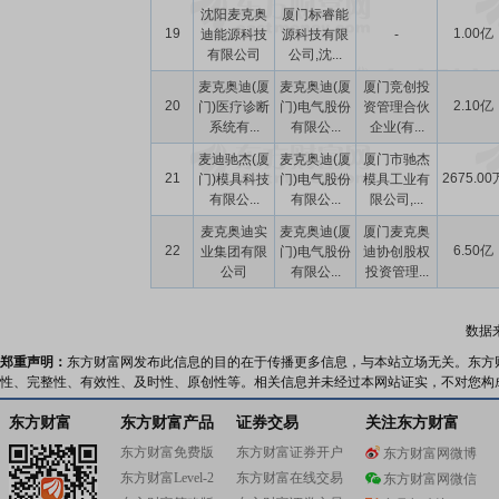
沈阳麦克奥
厦门标睿能
19
1.00亿
迪能源科技
源科技有限
-
有限公司
公司,沈...
麦克奥迪(厦
麦克奥迪(厦
厦门竞创投
20
2.10亿
门)医疗诊断
门)电气股份
资管理合伙
系统有...
有限公...
企业(有...
麦迪驰杰(厦
麦克奥迪(厦
厦门市驰杰
21
2675.00
门)模具科技
门)电气股份
模具工业有
有限公...
有限公...
限公司,...
麦克奥迪实
麦克奥迪(厦
厦门麦克奥
22
6.50亿
业集团有限
门)电气股份
迪协创股权
公司
有限公...
投资管理...
数据
郑重声明：
东方财富网发布此信息的目的在于传播更多信息，与本站立场无关。东方
性、完整性、有效性、及时性、原创性等。相关信息并未经过本网站证实，不对您构
东方财富
东方财富产品
证券交易
关注东方财富
东方财富免费版
东方财富证券开户
东方财富网微博
东方财富Level-2
东方财富在线交易
东方财富网微信