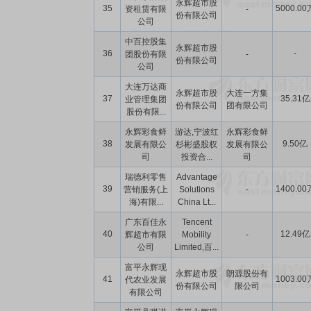
永辉超市股
35
5000.00
资租赁有限
-
份有限公司
公司
中百控股集
永辉超市股
36
-
团股份有限
-
份有限公司
公司
大连万达商
永辉超市股
大连一方集
37
35.31亿
业管理集团
份有限公司
团有限公司
股份有限...
永辉彩食鲜
游达,宁波红
永辉彩食鲜
38
9.50亿
发展有限公
杉彬盛股权
发展有限公
司
投资合...
司
瑞德利零售
Advantage
39
1400.00
营销服务(上
Solutions
-
海)有限...
China Lt...
广东百佳永
Tencent
40
12.49亿
辉超市有限
Mobility
-
公司
Limited,百...
富平永辉现
永辉超市股
朗源股份有
41
1003.00
代农业发展
份有限公司
限公司
有限公司