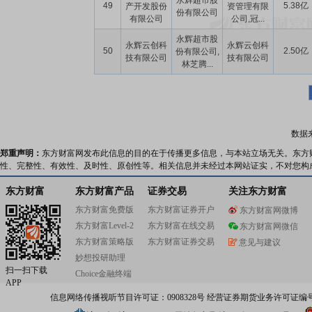
永辉超市股
49
5.38亿
产开发股份
资管理有限
份有限公司
有限公司
公司,冠...
永辉超市股
永辉云创科
永辉云创科
50
2.50亿
份有限公司,
技有限公司
技有限公司
林芝腾...
数据
郑重声明：
东方财富网发布此信息的目的在于传播更多信息，与本站立场无关。东方
性、完整性、有效性、及时性、原创性等。相关信息并未经过本网站证实，不对您构
东方财富
东方财富产品
证券交易
关注东方财富
东方财富免费版
东方财富证券开户
东方财富网微博
东方财富Level-2
东方财富在线交易
东方财富网微信
东方财富策略版
东方财富证券交易
意见与建议
妙想投研助理
扫一扫下载
Choice金融终端
APP
信息网络传播视听节目许可证：0908328号 经营证券期货业务许可证编号：91310