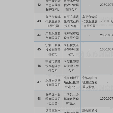
富平县骐进
富平永辉现
42
2250.00
生态农业科
代农业发展
-
技开发有...
有限公司
富平永辉现
富平县骐进
富平永辉现
43
700.00
代农业发展
生态农业科
代农业发展
有限公司
技开发有...
有限公司
广西永辉超
永辉超市股
44
2000.00
-
市有限公司
份有限公司
宁波市新观
向新投资基
45
1000.00
投资有限责
金管理有限
-
任公司
公司
宁波市新郅
向新投资基
46
-
投资有限责
金管理有限
-
任公司
公司
北京创新工
宁波梅山保
永辉云创科
47
-
场创业投资
税港区辉云
技有限公司
中心,北...
重安投资...
营销达人管
一期员工,永
48
1000.00
理有限公司
辉超市股份
-
(暂定名)
有限公...
湛江国联水
新余国通投