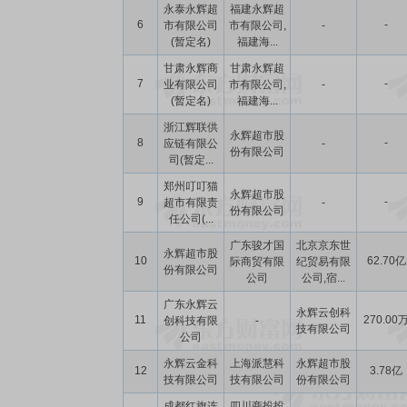
永泰永辉超
福建永辉超
6
-
市有限公司
市有限公司,
-
(暂定名)
福建海...
甘肃永辉商
甘肃永辉超
7
-
业有限公司
市有限公司,
-
(暂定名)
福建海...
浙江辉联供
永辉超市股
8
-
应链有限公
-
份有限公司
司(暂定...
郑州叮叮猫
永辉超市股
9
-
超市有限责
-
份有限公司
任公司(...
广东骏才国
北京京东世
永辉超市股
10
62.70亿
际商贸有限
纪贸易有限
份有限公司
公司
公司,宿...
广东永辉云
永辉云创科
11
270.00
创科技有限
-
技有限公司
公司
永辉云金科
上海派慧科
永辉超市股
12
3.78亿
技有限公司
技有限公司
份有限公司
成都红旗连
四川商投投