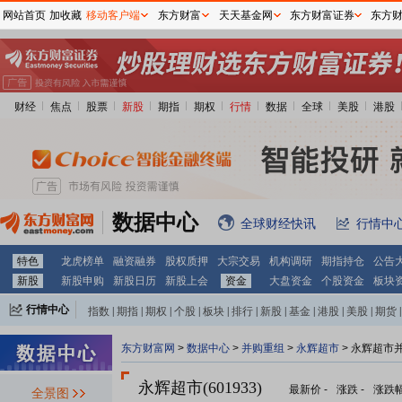
网站首页
加收藏
移动客户端
东方财富
天天基金网
东方财富证券
东方
财经
焦点
股票
新股
期指
期权
行情
数据
全球
美股
港股
数据中心
全球财经快讯
行情中
特色
龙虎榜单
融资融券
股权质押
大宗交易
机构调研
期指持仓
公告
新股
新股申购
新股日历
新股上会
资金
大盘资金
个股资金
板块
行情中心
指数
|
期指
|
期权
|
个股
|
板块
|
排行
|
新股
|
基金
|
港股
|
美股
|
期货
|
外汇
|
黄金
|
自选股
|
自选基金
东方财富网
>
数据中心
>
并购重组
>
永辉超市
> 永辉超市
永辉超市(601933)
最新价
-
涨跌
-
涨跌
全景图