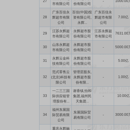
27
1000.00
-
市有限公司
份有限公司
广东百佳永
百佳(中国)投
广东百佳永
28
7.00亿
辉超市有限
资有限公司,
辉超市有限
公司
永辉...
公司
江苏永辉超
永辉超市股
江苏永辉超
29
7631.00
市有限公司
份有限公司
市有限公司
山东永辉超
永辉超市股
30
5000.00
-
市有限公司
份有限公司
永辉云金科
永辉超市股
31
5.00亿
-
技有限公司
份有限公司
范式零售云
管理层股东,
32
1.00亿
(北京)科技有
永辉超市股
-
限公司
份有限...
一二三三国
谢香镇,怡和
33
10.00亿
际供应链管
集团,福州民
-
理股份有...
天集团...
福州东展国
东展国际贸
34
3000.00
际贸易有限
-
易有限公司
公司
重庆永辉融