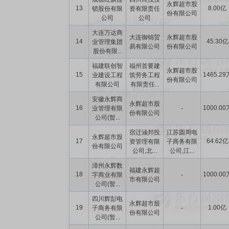
永辉超市股
13
8.00亿
锁股份有限
资有限责任
份有限公司
公司
公司
大连万达商
大连御锦贸
永辉超市股
14
45.30亿
业管理集团
易有限公司
份有限公司
股份有限...
福建联创智
福州首要建
永辉超市股
15
1465.29
业建设工程
筑劳务工程
份有限公司
有限公司
有限责任...
安徽永辉商
永辉超市股
16
1000.00
业管理有限
-
份有限公司
公司(暂...
宿迁涵邦投
江苏圆周电
永辉超市股
17
64.62亿
资管理有限
子商务有限
份有限公司
公司,北...
公司,江...
漳州永辉数
福建永辉超
18
1000.00
字商业有限
-
市有限公司
公司(暂...
四川辉彭电
永辉超市股
19
1.00亿
子商务有限
-
份有限公司
公司(暂...