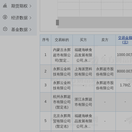
期货期权
经济数据
基金数据
交易金
序号
交易标的
买方
卖方
(元)
内蒙古永辉
福建海峡食
1
1000.00
超市有限公
品发展有限
-
司(暂定...
公司,永...
永辉云金科
上海派慧科
永辉超市股
2
8000.00
技有限公司
技有限公司
份有限公司
永辉云金科
永辉超市股
3
1.78亿
-
技有限公司
份有限公司
杭州永辉超
浙江永辉超
4
-
市有限公司
-
市有限公司
(暂定名)
北京永辉商
福建海峡食
5
-
贸有限公司
品发展有限
-
(暂定名)
公司,永...