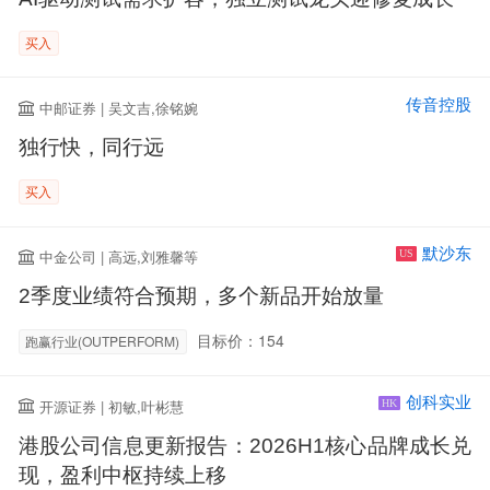
买入
传音控股
中邮证券 | 吴文吉,徐铭婉
独行快，同行远
买入
默沙东
中金公司 | 高远,刘雅馨等
US
2季度业绩符合预期，多个新品开始放量
目标价：154
跑赢行业(OUTPERFORM)
创科实业
开源证券 | 初敏,叶彬慧
HK
港股公司信息更新报告：2026H1核心品牌成长兑
现，盈利中枢持续上移