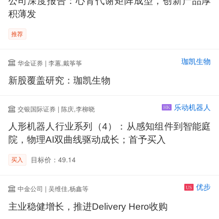
公司深度报告：心肾代谢矩阵成型，创新产品厚
积薄发
推荐
珈凯生物
华金证券 | 李蕙,戴筝筝
新股覆盖研究：珈凯生物
乐动机器人
交银国际证券 | 陈庆,李柳晓
HK
人形机器人行业系列（4）：从感知组件到智能庭
院，物理AI双曲线驱动成长；首予买入
目标价：49.14
买入
优步
中金公司 | 吴维佳,杨鑫等
US
主业稳健增长，推进Delivery Hero收购