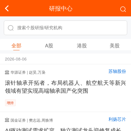
研报中心
全部
A股
港股
美股
2026-08-06
苏轴股份
华源证券 | 赵昊,万枭
滚针轴承开拓者，布局机器人、航空航天等新兴
领域有望实现高端轴承国产化突围
增持
利扬芯片
国金证券 | 樊志远,周焕博
AI驱动测试需求扩容，独立测试龙头迎修复成长