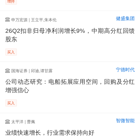
增持
健盛集团
申万宏源 | 王立平,朱本伦
26Q2扣非归母净利润增长9%，中期高分红回馈
股东
买入
宁德时代
国海证券 | 邱迪,谭甘露
公司动态研究：电船拓展应用空间，回购及分红
增强信心
买入
智微智能
太平洋 | 曹佩
业绩快速增长，行业需求保持向好