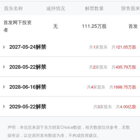
股东名称
减持情况
解禁数量
限售股
首发网下投资
无
111.25万股
首发
者
2027-05-24解禁
共
1
家股东
共
121.05万股
2028-05-22解禁
共
2
家股东
共
435.79万股
2028-06-16解禁
共
4
家股东
共
1698.75万股
2029-05-22解禁
共
3
家股东
共
4.00亿股
声明：本信息来源于东方财富Choice数据，相关数据仅供参考，若数
据有误，以交易所发布数据为准，不构成投资建议。