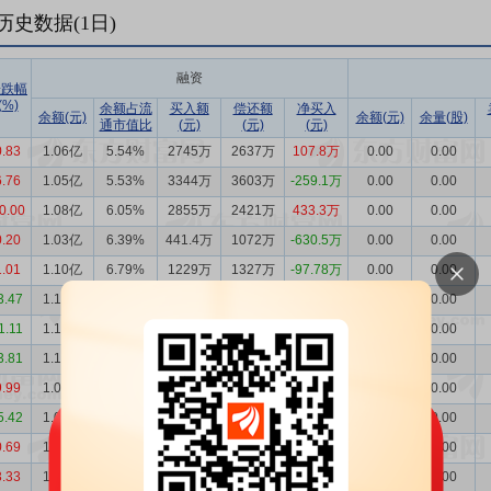
历史数据(
1
日)
融资
涨跌幅
(%)
余额占流
买入额
偿还额
净买入
余额(元)
余额(元)
余量(股)
通市值比
(元)
(元)
(元)
0.83
1.06亿
5.54%
2745万
2637万
107.8万
0.00
0.00
6.76
1.05亿
5.53%
3344万
3603万
-259.1万
0.00
0.00
0.00
1.08亿
6.05%
2855万
2421万
433.3万
0.00
0.00
0.20
1.03亿
6.39%
441.4万
1072万
-630.5万
0.00
0.00
1.01
1.10亿
6.79%
1229万
1327万
-97.78万
0.00
0.00
3.47
1.11亿
6.92%
770.0万
1086万
-316.2万
0.00
0.00
1.11
1.14亿
6.87%
935.1万
905.0万
30.14万
0.00
0.00
3.81
1.13亿
6.78%
1641万
1087万
553.7万
0.00
0.00
9.99
1.08亿
6.20%
1122万
1182万
-60.07万
0.00
0.00
5.42
1.09亿
6.86%
581.1万
561.0万
20.15万
0.00
0.00
0.69
1.08亿
6.48%
906.9万
1237万
-329.7万
0.00
0.00
3.33
1.12亿
6.72%
1610万
2505万
-895.4万
0.00
0.00