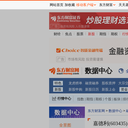
网站首页
加收藏
移动客户端
东方财富
天天
财经
焦点
股票
新股
期指
期权
行
数据中心
特色
龙虎榜单
融资融券
股权质押
大宗
新股
新股申购
新股日历
新股上会
资金
行情中心
指数
|
期指
|
期权
|
个股
|
板块
|
排
东方财富网
>
数据中心
>
嘉德利(603435)
全景图