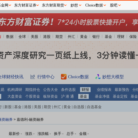
基金网
东方财富证券
东方财富期货
妙想
Choice数据
股吧
情
数据
全球
美股
港股
期货
外汇
黄金
银行
基金
理财
保险
全球财经快讯
行情中心
Choice数据
妙想大模型
交易
机构调研
期指持仓
公告大全
条件选股
财报
业绩报表
最新预告
分
大盘资金
个股资金
板块资金
沪 港 通
基金
基金净值
基金定投
基金
行
|
新股
|
基金
|
港股
|
美股
|
期货
|
外汇
|
黄金
|
自选股
|
自选基金
融资融券
>
嘉德利-融资融券
最新价
-
涨跌
-
涨跌幅
-
换手
-
总手
-
金额
-