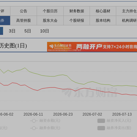
千评
公告
个股日历
财务数据
核心题材
主力持仓
融券
高管持股
股东大会
个股研报
股本结构
机构调研
3日
5日
10日
历史图(
1
日)