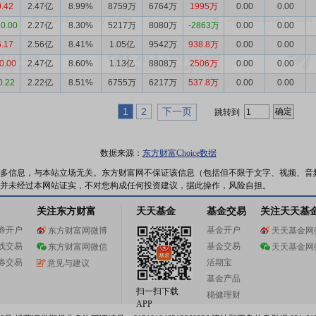
0.42
2.47亿
8.99%
8759万
6764万
1995万
0.00
0.00
10.00
2.27亿
8.30%
5217万
8080万
-2863万
0.00
0.00
6.17
2.56亿
8.41%
1.05亿
9542万
938.8万
0.00
0.00
0.00
2.47亿
8.60%
1.13亿
8808万
2506万
0.00
0.00
0.22
2.22亿
8.51%
6755万
6217万
537.8万
0.00
0.00
1
2
下一页
跳转到
数据来源：
东方财富Choice数据
多信息，与本站立场无关。东方财富网不保证该信息（包括但不限于文字、视频、音
并未经过本网站证实，不对您构成任何投资建议，据此操作，风险自担。
关注东方财富
天天基金
基金交易
关注天天基
券开户
基金开户
东方财富网微博
天天基金网
线交易
基金交易
东方财富网微信
天天基金网
券交易
活期宝
意见与建议
基金产品
扫一扫下载
稳健理财
APP