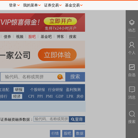
登录
我的菜单
证券交易
基金交易
动态
债券
视频
股吧
基金吧
博客
搜索
个人
自选
0
红送配
研报
个股研报
行业研报
盈利预测
排行
经济
CPI
PPI
PMI
GDP
LPR
房价
消息
证券融资融券数据：
搜索
行情
股吧
数据