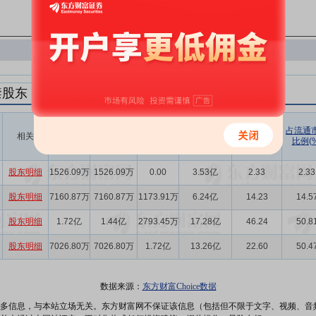
禁股东
解禁数量
实际解禁数
未解禁数
实际解禁市值
占总市值比
占流通
相关
(股)
量(股)
(元)
例(%)
比例(%
量(股)
股东明细
1526.09万
1526.09万
0.00
3.53亿
2.33
2.33
股东明细
7160.87万
7160.87万
1173.91万
6.24亿
14.23
14.5
股东明细
1.72亿
1.44亿
2793.45万
17.28亿
46.24
50.8
股东明细
7026.80万
7026.80万
1.72亿
13.26亿
22.60
50.4
数据来源：
东方财富Choice数据
多信息，与本站立场无关。东方财富网不保证该信息（包括但不限于文字、视频、音