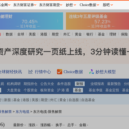
基金网
东方财富证券
东方财富期货
妙想
Choice数据
股吧
情
数据
全球
美股
港股
期货
外汇
黄金
银行
基金
理财
保险
全球财经快讯
行情中心
Choice数据
妙想大模型
交易
机构调研
期指持仓
公告大全
条件选股
财报
业绩报表
最新预告
分
大盘资金
个股资金
板块资金
沪 港 通
基金
基金净值
基金定投
基金
行
|
新股
|
基金
|
港股
|
美股
|
期货
|
外汇
|
黄金
|
自选股
|
自选基金
限售解禁
>
东方电缆
> 东方电缆-限售解禁
6)
最新价
-
涨跌
-
涨跌幅
-
换手
-
总手
-
金额
-