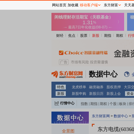
网站首页
加收藏
移动客户端
东方财富
天天
财经
焦点
股票
新股
期指
期权
行
数据中心
特色
龙虎榜单
融资融券
股权质押
大宗
新股
新股申购
新股日历
新股上会
资金
行情中心
指数
|
期指
|
期权
|
个股
|
板块
|
排
东方财富网
>
数据中心
>
东方电缆(60360
全景图