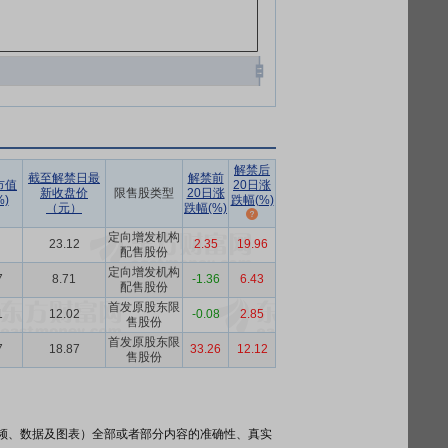
解禁后
截至解禁日最
解禁前
市值
20日涨
新收盘价
限售股类型
20日涨
)
跌幅(%)
（元）
跌幅(%)
定向增发机构
23.12
2.35
19.96
配售股份
定向增发机构
7
8.71
-1.36
6.43
配售股份
首发原股东限
1
12.02
-0.08
2.85
售股份
首发原股东限
7
18.87
33.26
12.12
售股份
频、数据及图表）全部或者部分内容的准确性、真实