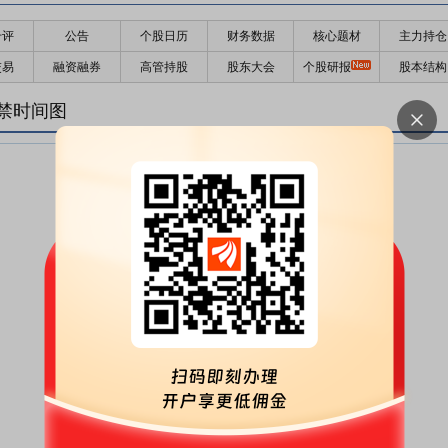
千评
公告
个股日历
财务数据
核心题材
主力持仓
交易
融资融券
高管持股
股东大会
个股研报
股本结构
禁时间图