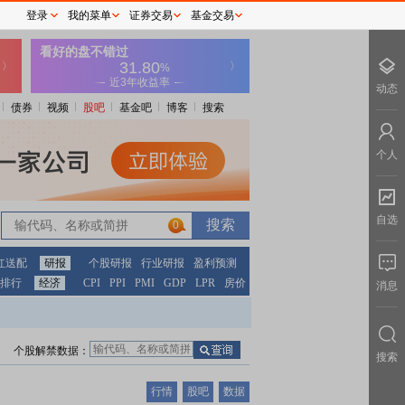
登录
我的菜单
证券交易
基金交易
动态
债券
视频
股吧
基金吧
博客
搜索
个人
自选
0
红送配
研报
个股研报
行业研报
盈利预测
排行
经济
CPI
PPI
PMI
GDP
LPR
房价
消息
个股解禁数据：
搜索
行情
股吧
数据