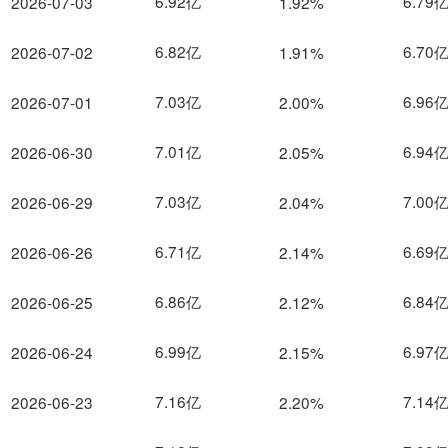
6.92亿
6.79
2026-07-03
1.92%
6.82亿
6.70
2026-07-02
1.91%
7.03亿
6.96
2026-07-01
2.00%
7.01亿
6.94
2026-06-30
2.05%
7.03亿
7.00
2026-06-29
2.04%
6.71亿
6.69
2026-06-26
2.14%
6.86亿
6.84
2026-06-25
2.12%
6.99亿
6.97
2026-06-24
2.15%
7.16亿
7.14
2026-06-23
2.20%