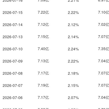
2026-07-16
2.21%
7.22亿
7.10
2026-07-15
2.22%
7.12亿
7.02
2026-07-14
2.12%
7.15亿
7.07
2026-07-13
2.14%
7.40亿
7.35
2026-07-10
2.24%
7.13亿
7.04
2026-07-09
2.22%
7.17亿
7.07
2026-07-08
2.18%
7.19亿
7.07
2026-07-07
2.15%
7.17亿
7.04
2026-07-06
2.07%