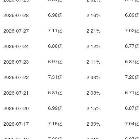
6.98亿
6.89
2026-07-28
2.16%
7.11亿
7.02
2026-07-27
2.21%
6.86亿
6.77
2026-07-24
2.12%
6.97亿
6.87
2026-07-23
2.11%
7.31亿
7.20
2026-07-22
2.33%
6.81亿
6.71
2026-07-21
2.08%
6.99亿
6.87
2026-07-20
2.15%
7.16亿
7.04
2026-07-17
2.30%
7.09亿
6.97