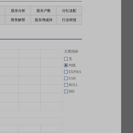
股东分析
股东户数
分红送配
限售解禁
股东增减持
行业研报
主图指标
无
均线
EXPMA
SAR
BOLL
BBI