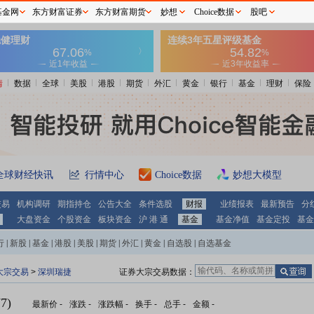
基金网
东方财富证券
东方财富期货
妙想
Choice数据
股吧
情
数据
全球
美股
港股
期货
外汇
黄金
银行
基金
理财
保险
全球财经快讯
行情中心
Choice数据
妙想大模型
交易
机构调研
期指持仓
公告大全
条件选股
财报
业绩报表
最新预告
分
大盘资金
个股资金
板块资金
沪 港 通
基金
基金净值
基金定投
基金
行
|
新股
|
基金
|
港股
|
美股
|
期货
|
外汇
|
黄金
|
自选股
|
自选基金
大宗交易
>
深圳瑞捷
证券大宗交易数据：
7)
最新价
-
涨跌
-
涨跌幅
-
换手
-
总手
-
金额
-