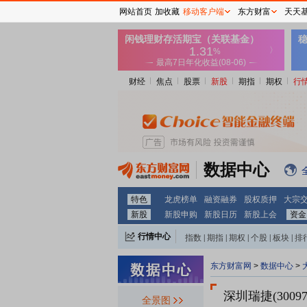
网站首页
加收藏
移动客户端
东方财富
天天
财经
焦点
股票
新股
期指
期权
行
数据中心
特色
龙虎榜单
融资融券
股权质押
大宗
新股
新股申购
新股日历
新股上会
资金
行情中心
指数
|
期指
|
期权
|
个股
|
板块
|
排
东方财富网
>
数据中心
>
深圳瑞捷(30097
全景图