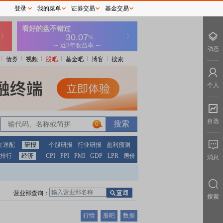
登录
我的菜单
证券交易
基金交易
动态
债券
视频
股吧
基金吧
博客
搜索
个人
自选
0
红送配
研报
个股研报
行业研报
盈利预测
排行
经济
CPI
PPI
PMI
GDP
LPR
房价
消息
营业部查询：
搜索
行情
股吧
数据