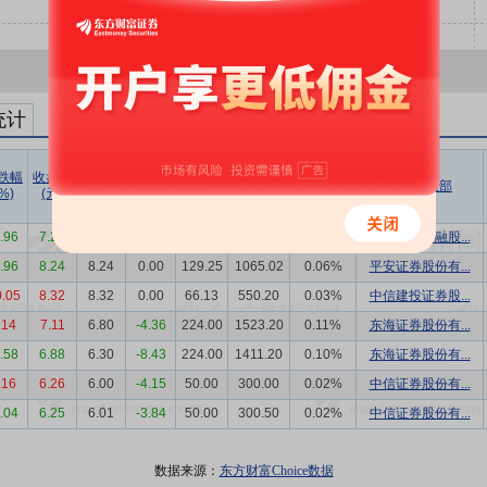
统计
跌幅
收盘价
成交价
折溢率
成交量
成交额
成交额/
买方营业部
%)
(元)
(元)
(%)
(万股)
(万元)
流通市值
2.96
7.20
7.20
0.00
66.12
476.06
0.03%
中国国际金融股...
4.96
8.24
8.24
0.00
129.25
1065.02
0.06%
平安证券股份有...
.05
8.32
8.32
0.00
66.13
550.20
0.03%
中信建投证券股...
.14
7.11
6.80
-4.36
224.00
1523.20
0.11%
东海证券股份有...
0.58
6.88
6.30
-8.43
224.00
1411.20
0.10%
东海证券股份有...
.16
6.26
6.00
-4.15
50.00
300.00
0.02%
中信证券股份有...
2.04
6.25
6.01
-3.84
50.00
300.50
0.02%
中信证券股份有...
数据来源：
东方财富Choice数据