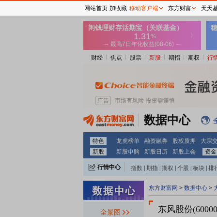
网站首页
加收藏
移动客户端
东方财富
天天
财经
焦点
股票
新股
期指
期权
行
数据中心
特色
龙虎榜单
融资融券
股权质押
大宗
新股
新股申购
新股日历
新股上会
资金
行情中心
指数
|
期指
|
期权
|
个股
|
板块
|
排
东方财富网
>
数据中心
>
东风股份(60000
全景图