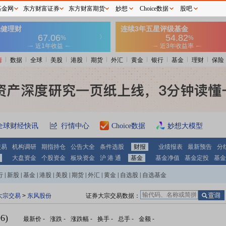
基金网
东方财富证券
东方财富期货
妙想
Choice数据
股吧
情
数据
全球
美股
港股
期货
外汇
黄金
银行
基金
理财
保险
全球财经快讯
行情中心
Choice数据
妙想大模型
交易
机构调研
期指持仓
公告大全
条件选股
财报
业绩报表
最新预告
分
大盘资金
个股资金
板块资金
沪 港 通
基金
基金净值
基金定投
基金
行
|
新股
|
基金
|
港股
|
美股
|
期货
|
外汇
|
黄金
|
自选股
|
自选基金
大宗交易
>
东风股份
证券大宗交易数据：
6)
最新价
-
涨跌
-
涨跌幅
-
换手
-
总手
-
金额
-