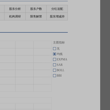
股东分析
股东户数
分红送配
机构调研
限售解禁
股东增减持
主图指标
无
均线
EXPMA
SAR
BOLL
BBI