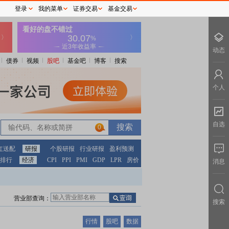
登录
我的菜单
证券交易
基金交易
动态
债券
视频
股吧
基金吧
博客
搜索
个人
自选
0
红送配
研报
个股研报
行业研报
盈利预测
排行
经济
CPI
PPI
PMI
GDP
LPR
房价
消息
营业部查询：
搜索
行情
股吧
数据