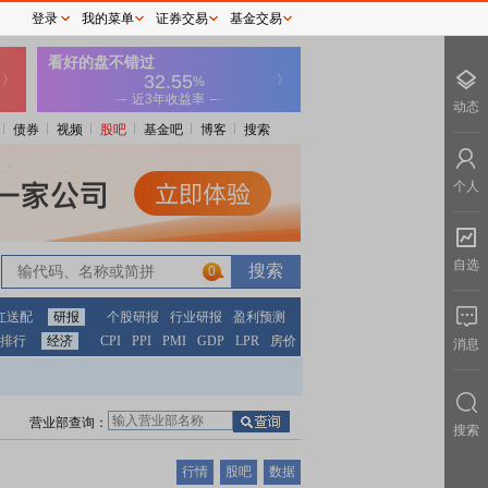
登录
我的菜单
证券交易
基金交易
动态
债券
视频
股吧
基金吧
博客
搜索
个人
自选
0
红送配
研报
个股研报
行业研报
盈利预测
排行
经济
CPI
PPI
PMI
GDP
LPR
房价
消息
营业部查询：
搜索
行情
股吧
数据