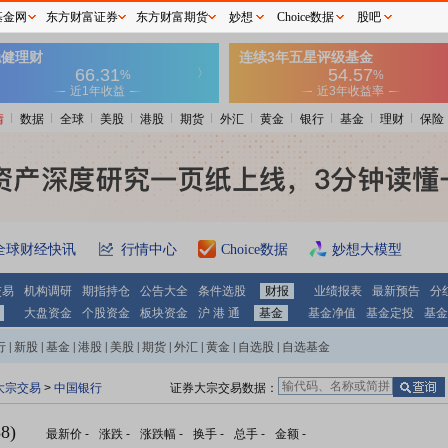
基金网
东方财富证券
东方财富期货
妙想
Choice数据
股吧
情
数据
全球
美股
港股
期货
外汇
黄金
银行
基金
理财
保险
全球财经快讯
行情中心
Choice数据
妙想大模型
交易
机构调研
期指持仓
公告大全
条件选股
财报
业绩报表
最新预告
分
大盘资金
个股资金
板块资金
沪 港 通
基金
基金净值
基金定投
基金
行
|
新股
|
基金
|
港股
|
美股
|
期货
|
外汇
|
黄金
|
自选股
|
自选基金
大宗交易
>
中国银行
证券大宗交易数据：
8)
最新价
-
涨跌
-
涨跌幅
-
换手
-
总手
-
金额
-