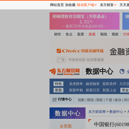
网站首页
加收藏
移动客户端
东方财富
天天
财经
焦点
股票
新股
期指
期权
行
数据中心
特色
龙虎榜单
融资融券
股权质押
大宗
新股
新股申购
新股日历
新股上会
资金
行情中心
指数
|
期指
|
期权
|
个股
|
板块
|
排
东方财富网
>
数据中心
>
中国银行(60198
全景图