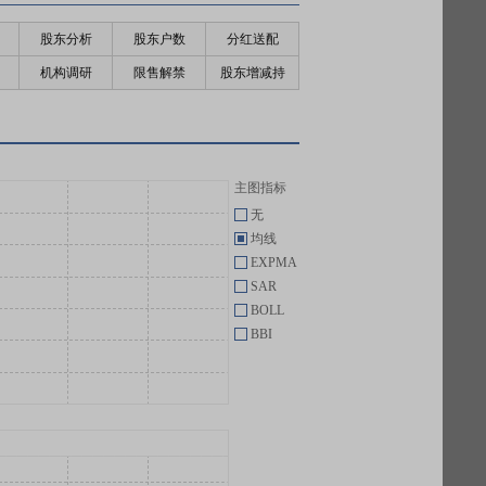
股东分析
股东户数
分红送配
机构调研
限售解禁
股东增减持
主图指标
无
均线
EXPMA
SAR
BOLL
BBI