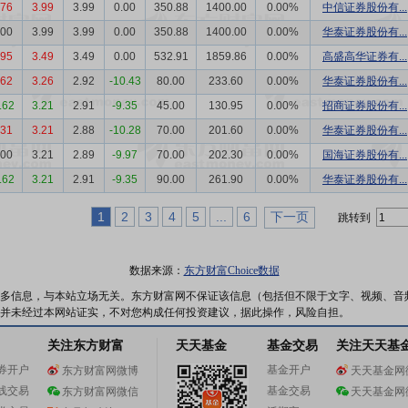
.76
3.99
3.99
0.00
350.88
1400.00
0.00%
中信证券股份有...
.00
3.99
3.99
0.00
350.88
1400.00
0.00%
华泰证券股份有...
.95
3.49
3.49
0.00
532.91
1859.86
0.00%
高盛高华证券有...
.62
3.26
2.92
-10.43
80.00
233.60
0.00%
华泰证券股份有...
.62
3.21
2.91
-9.35
45.00
130.95
0.00%
招商证券股份有...
.31
3.21
2.88
-10.28
70.00
201.60
0.00%
华泰证券股份有...
.00
3.21
2.89
-9.97
70.00
202.30
0.00%
国海证券股份有...
.62
3.21
2.91
-9.35
90.00
261.90
0.00%
华泰证券股份有...
1
2
3
4
5
...
6
下一页
跳转到
数据来源：
东方财富Choice数据
多信息，与本站立场无关。东方财富网不保证该信息（包括但不限于文字、视频、音
并未经过本网站证实，不对您构成任何投资建议，据此操作，风险自担。
关注东方财富
天天基金
基金交易
关注天天基
券开户
基金开户
东方财富网微博
天天基金网
线交易
基金交易
东方财富网微信
天天基金网