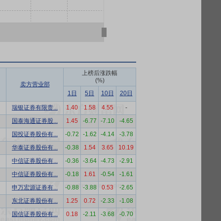
上榜后涨跌幅
(%)
卖方营业部
1日
5日
10日
20日
瑞银证券有限责...
1.40
1.58
4.55
-
国泰海通证券股...
1.45
-6.77
-7.10
-4.65
国投证券股份有...
-0.72
-1.62
-4.14
-3.78
华泰证券股份有...
-0.38
1.54
3.65
10.19
中信证券股份有...
-0.36
-3.64
-4.73
-2.91
中信证券股份有...
-0.18
1.61
-0.54
-1.61
申万宏源证券有...
-0.88
-3.88
0.53
-2.65
东北证券股份有...
1.25
0.72
-2.33
-1.08
国信证券股份有...
0.18
-2.11
-3.68
-0.70