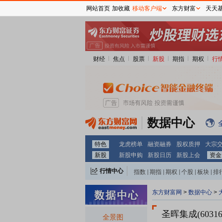
网站首页
加收藏
移动客户端
东方财富
天天
财经
焦点
股票
新股
期指
期权
行
数据中心
特色
龙虎榜单
融资融券
股权质押
大宗
新股
新股申购
新股日历
新股上会
资金
行情中心
指数
|
期指
|
期权
|
个股
|
板块
|
排
东方财富网
>
数据中心
>
圣晖集成(60316
全景图