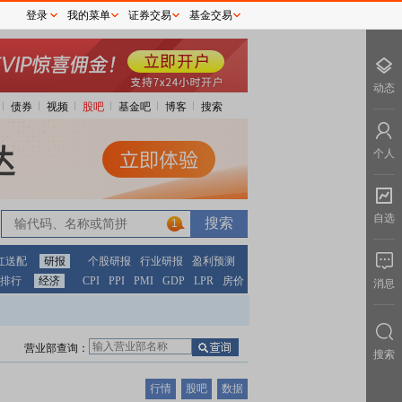
登录
我的菜单
证券交易
基金交易
动态
债券
视频
股吧
基金吧
博客
搜索
个人
自选
1
红送配
研报
个股研报
行业研报
盈利预测
排行
经济
CPI
PPI
PMI
GDP
LPR
房价
消息
营业部查询：
搜索
行情
股吧
数据