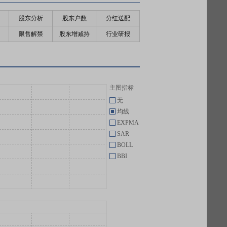
股东分析
股东户数
分红送配
限售解禁
股东增减持
行业研报
主图指标
无
均线
EXPMA
SAR
BOLL
BBI