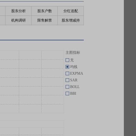
股东分析
股东户数
分红送配
机构调研
限售解禁
股东增减持
主图指标
无
均线
EXPMA
SAR
BOLL
BBI