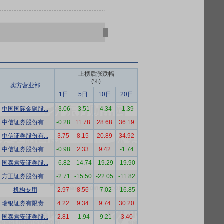
上榜后涨跌幅
(%)
卖方营业部
1日
5日
10日
20日
中国国际金融股...
-3.06
-3.51
-4.34
-1.39
中信证券股份有...
-0.28
11.78
28.68
36.19
中信证券股份有...
3.75
8.15
20.89
34.92
中信证券股份有...
-0.98
2.33
9.42
-1.74
国泰君安证券股...
-6.82
-14.74
-19.29
-19.90
方正证券股份有...
-2.71
-15.50
-22.05
-11.82
机构专用
2.97
8.56
-7.02
-16.85
瑞银证券有限责...
4.22
9.34
9.74
30.20
国泰君安证券股...
2.81
-1.94
-9.21
3.40