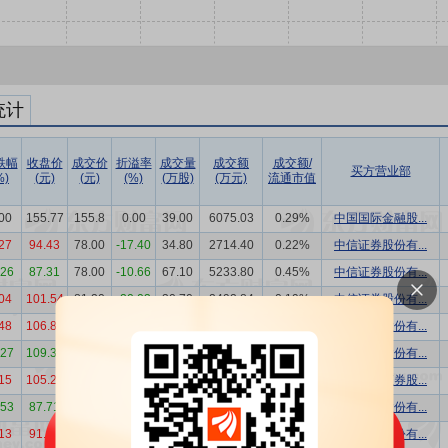
统计
跌幅
收盘价
成交价
折溢率
成交量
成交额
成交额/
买方营业部
%)
(元)
(元)
(%)
(万股)
(万元)
流通市值
00
155.77
155.8
0.00
39.00
6075.03
0.29%
中国国际金融股...
27
94.43
78.00
-17.40
34.80
2714.40
0.22%
中信证券股份有...
.26
87.31
78.00
-10.66
67.10
5233.80
0.45%
中信证券股份有...
04
101.54
81.20
-20.03
30.70
2492.84
0.19%
中信证券股份有...
48
106.87
85.10
-20.37
3.67
312.25
0.02%
信达证券股份有...
.27
109.32
91.36
-16.43
4.86
444.45
0.03%
信达证券股份有...
15
105.20
105.2
0.00
24.00
2524.80
0.18%
国泰君安证券股...
.53
87.71
89.98
2.59
9.15
823.36
0.07%
中信证券股份有...
13
91.17
91.17
0.00
26.80
2442.95
0.20%
海通证券股份有...