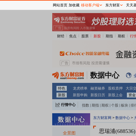
网站首页
加收藏
移动客户端
东方财富
天天
财经
焦点
股票
新股
期指
期权
行
数据中心
特色
龙虎榜单
融资融券
股权质押
大宗
新股
新股申购
新股日历
新股上会
资金
行情中心
指数
|
期指
|
期权
|
个股
|
板块
|
排
东方财富网
>
数据中心
>
思瑞浦(688536)
全景图