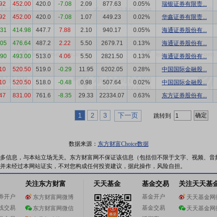
92
452.00
420.0
-7.08
2.09
877.63
0.05%
瑞银证券有限责...
92
452.00
420.0
-7.08
1.07
449.23
0.02%
华鑫证券有限责...
.31
414.98
447.7
7.88
2.10
940.17
0.05%
海通证券股份有...
.05
476.64
487.2
2.22
5.50
2679.71
0.13%
海通证券股份有...
.90
493.00
513.0
4.06
5.50
2821.50
0.13%
海通证券股份有...
10
520.50
519.0
-0.29
11.95
6202.05
0.28%
中国国际金融股...
10
520.50
518.0
-0.48
0.98
507.64
0.02%
中国国际金融股...
47
831.00
761.6
-8.35
29.33
22334.07
0.63%
东方证券股份有...
1
2
3
下一页
跳转到
数据来源：
东方财富Choice数据
多信息，与本站立场无关。东方财富网不保证该信息（包括但不限于文字、视频、音
并未经过本网站证实，不对您构成任何投资建议，据此操作，风险自担。
关注东方财富
天天基金
基金交易
关注天天基
券开户
基金开户
东方财富网微博
天天基金网
线交易
基金交易
东方财富网微信
天天基金网