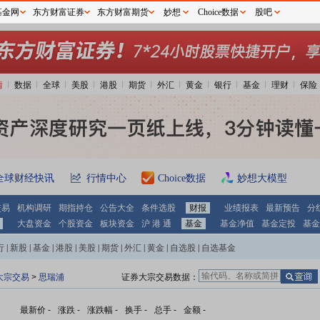
基金网
东方财富证券
东方财富期货
妙想
Choice数据
股吧
情
数据
全球
美股
港股
期货
外汇
黄金
银行
基金
理财
保险
全球财经快讯
行情中心
Choice数据
妙想大模型
交易
机构调研
期指持仓
公告大全
条件选股
财报
业绩报表
最新预告
分
大盘资金
个股资金
板块资金
沪 港 通
基金
基金净值
基金定投
基金
行
|
新股
|
基金
|
港股
|
美股
|
期货
|
外汇
|
黄金
|
自选股
|
自选基金
大宗交易
>
思瑞浦
证券大宗交易数据：
最新价
-
涨跌
-
涨跌幅
-
换手
-
总手
-
金额
-