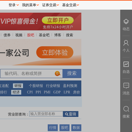
登录
我的菜单
证券交易
基金交易
动态
债券
视频
股吧
基金吧
博客
搜索
个人
自选
0
红送配
研报
个股研报
行业研报
盈利预测
排行
经济
CPI
PPI
PMI
GDP
LPR
房价
消息
营业部查询：
搜索
行情
股吧
数据