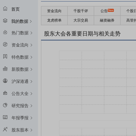
首页
资金流向
千股千评
公告
个股
龙虎榜单
大宗交易
融资融券
高管
我的数据
热门数据
股东大会各重要日期与相关走势
资金流向
特色数据
新股数据
沪深港通
公告大全
研究报告
年报季报
股东股本