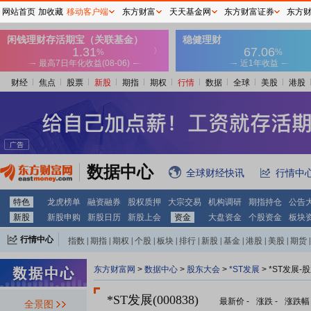
网站首页
加收藏
移动客户端
东方财富
天天基金网
东方财富证券
东方
财经
焦点
股票
新股
期指
期权
行情
数据
全球
美股
港股
数据中心
全球财经快讯
行情中
特色
龙虎榜单
融资融券
股权质押
大宗交易
机构调研
期指持仓
公告
新股
新股申购
新股日历
新股上会
资金
大盘资金
个股资金
板块
行情中心
指数
|
期指
|
期权
|
个股
|
板块
|
排行
|
新股
|
基金
|
港股
|
美股
|
期货
|
外汇
|
黄金
|
自选股
|
自选基金
东方财富网
>
数据中心
>
股东大会
>
*ST发展
>
*ST发展-
*ST发展(000838)
最新价
-
涨跌
-
涨跌幅
全景图