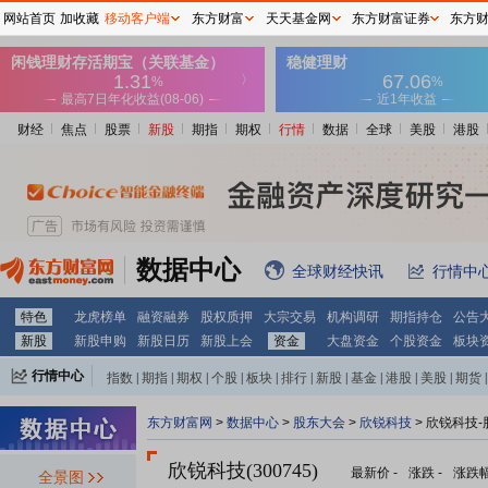
网站首页
加收藏
移动客户端
东方财富
天天基金网
东方财富证券
东方
财经
焦点
股票
新股
期指
期权
行情
数据
全球
美股
港股
数据中心
全球财经快讯
行情中
特色
龙虎榜单
融资融券
股权质押
大宗交易
机构调研
期指持仓
公告
新股
新股申购
新股日历
新股上会
资金
大盘资金
个股资金
板块
行情中心
指数
|
期指
|
期权
|
个股
|
板块
|
排行
|
新股
|
基金
|
港股
|
美股
|
期货
|
外汇
|
黄金
|
自选股
|
自选基金
东方财富网
>
数据中心
>
股东大会
>
欣锐科技
>
欣锐科技-
欣锐科技(300745)
最新价
-
涨跌
-
涨跌
全景图