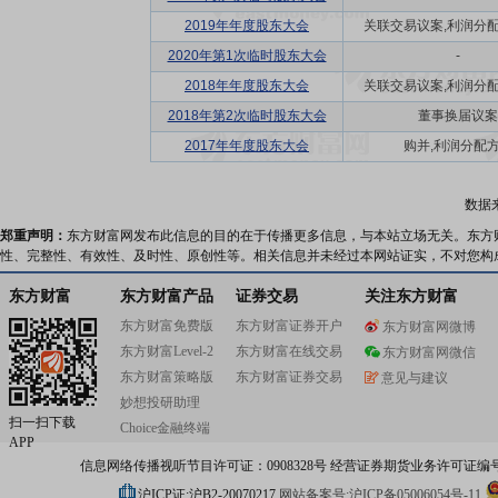
2019年年度股东大会
关联交易议案,利润分配方
2020年第1次临时股东大会
-
2018年年度股东大会
关联交易议案,利润分配方
2018年第2次临时股东大会
董事换届议案
2017年年度股东大会
购并,利润分配
数据
郑重声明：
东方财富网发布此信息的目的在于传播更多信息，与本站立场无关。东方
性、完整性、有效性、及时性、原创性等。相关信息并未经过本网站证实，不对您构
东方财富
东方财富产品
证券交易
关注东方财富
东方财富免费版
东方财富证券开户
东方财富网微博
东方财富Level-2
东方财富在线交易
东方财富网微信
东方财富策略版
东方财富证券交易
意见与建议
妙想投研助理
扫一扫下载
Choice金融终端
APP
信息网络传播视听节目许可证：0908328号 经营证券期货业务许可证编号：91310
沪ICP证:沪B2-20070217
网站备案号:沪ICP备05006054号-11