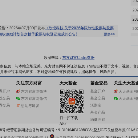
20
20
20
公告：
2026年07月09日发布
《欣锐科技:关于2026年限制性股票与股票
20
期权激励计划首次授予股票期权登记完成的公告》
更多>>
20
20
20
数据来源：
东方财富Choice数据
20
多信息，与本站立场无关。东方财富网不保证该信息（包括但不限于文字、视频、音
龙虎榜：
2026年07月07日因“连续三个交易日内，涨幅偏离值累计达到
并未经过本网站证实，不对您构成任何投资建议，据此操作，风险自担。
30%的证券”披露龙虎榜信息
更多>>
20
公告：
2026年07月07日发布
《欣锐科技:股票交易异常波动公告》
关注东方财富
天天基金
基金交易
关注天天基
20
更多>>
券开户
基金开户
东方财富网微博
天天基金网
20
线交易
基金交易
东方财富网微信
天天基金网
20
券交易
活期宝
意见与建议
20
基金产品
公告：
2026年07月06日发布
《欣锐科技:第四届董事会第十一次会议决
扫一扫下载
稳健理财
20
议公告》
等9条公告
更多>>
APP
 经营证券期货业务许可证编号：913101046312860336 违法和不良信息举报:021-612
20