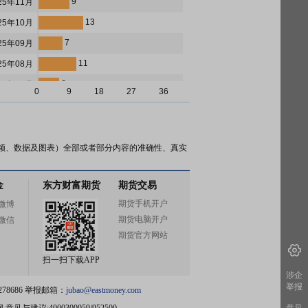
9
25年11月
13
25年10月
7
25年09月
11
25年08月
6
25年07月
0
9
18
27
36
6
25年06月
6
25年05月
16
25年04月
频、数据及图表）全部或者部分内容的准确性、真实
4
25年03月
金
东方财富期货
期货交易
4
25年02月
期货手机开户
微博
6
25年01月
期货电脑开户
微信
6
24年12月
期货官方网站
7
24年11月
扫一扫下载APP
6
24年10月
涉企
举报
78686 举报邮箱：
jubao@eastmoney.com
7
24年09月