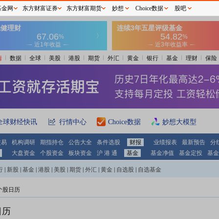
基金网
东方财富证券
东方财富期货
妙想
Choice数据
股吧
情
数据
全球
美股
港股
期货
外汇
黄金
银行
基金
理财
保险
全球财经快讯
行情中心
Choice数据
妙想大模型
交易
机构调研
期指持仓
公告大全
条件选股
财报
业绩报表
最新预告
分
大盘资金
个股资金
板块资金
沪 港 通
基金
基金净值
基金定投
基金
行
|
新股
|
基金
|
港股
|
美股
|
期货
|
外汇
|
黄金
|
自选股
|
自选基金
个股日历
日历