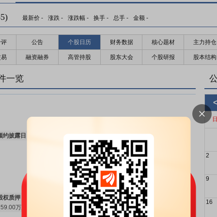
5)
最新价
-
涨跌
-
涨跌幅
-
换手
-
总手
-
金额
-
千评
公告
个股日历
财务数据
核心题材
主力持仓
交易
融资融券
高管持股
股东大会
个股研报
股本结构
件一览
预约披露日：
2026年半年报预约2026年08月27日披露
更多>>
2
9
股权质押：
截止2026年07月31日质押总比例0.94%，质押总股数
16
159.00万股，质押总笔数1笔
更多>>