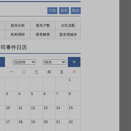
行情
股吧
数据
股东分析
股东户数
分红送配
机构调研
限售解禁
股东增减持
公司事件日历
<
>
日
一
二
三
四
五
六
1
3
4
5
6
7
8
10
11
12
13
14
15
17
18
19
20
21
22