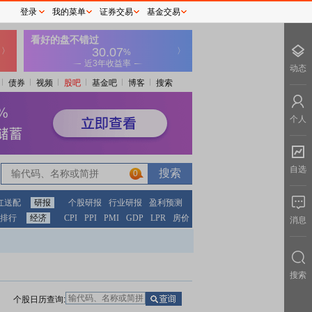
登录
我的菜单
证券交易
基金交易
动态
债券
视频
股吧
基金吧
博客
搜索
个人
自选
0
红送配
研报
个股研报
行业研报
盈利预测
排行
经济
CPI
PPI
PMI
GDP
LPR
房价
消息
搜索
个股日历查询: