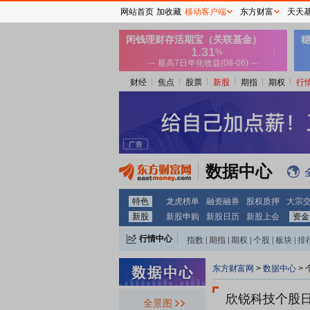
网站首页
加收藏
移动客户端
东方财富
天天
财经
焦点
股票
新股
期指
期权
行
数据中心
特色
龙虎榜单
融资融券
股权质押
大宗
新股
新股申购
新股日历
新股上会
资金
行情中心
指数
|
期指
|
期权
|
个股
|
板块
|
排
东方财富网
>
数据中心
>
欣锐科技个股
全景图