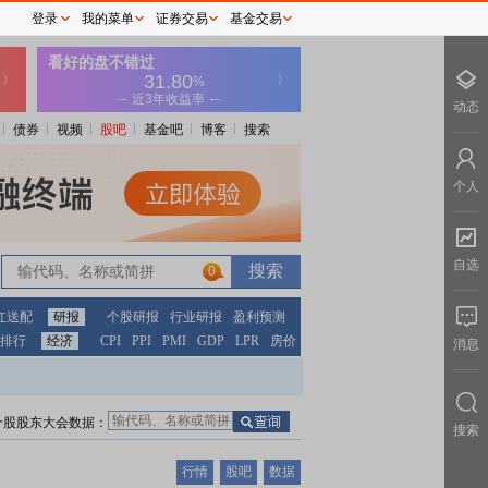
登录
我的菜单
证券交易
基金交易
动态
债券
视频
股吧
基金吧
博客
搜索
个人
自选
0
红送配
研报
个股研报
行业研报
盈利预测
排行
经济
CPI
PPI
PMI
GDP
LPR
房价
消息
个股股东大会数据：
搜索
行情
股吧
数据