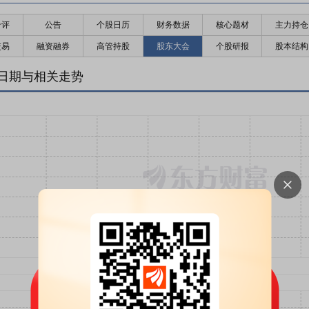
千评
公告
个股日历
财务数据
核心题材
主力持仓
交易
融资融券
高管持股
股东大会
个股研报
股本结构
日期与相关走势